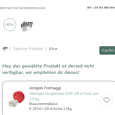
WA: +39 351 865 944
ÜBER 900 POSITIVE BEWERTUNGEN
MENU
/
Typische Produkte
/
Käse
Kaufen
Hey, das gewählte Produkt ist derzeit nicht
verfügbar, wir empfehlen dir dieses!
Arrigoni Formaggi
Würziger Gorgonzola DOP 1/8 in Form von
1,5 kg
Blauschimmelkäse
€
29,50 / 1/8 di forma 1,5kg