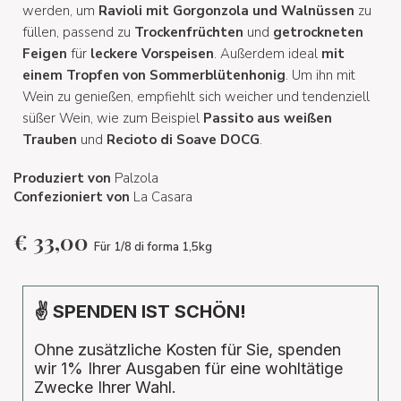
werden, um
Ravioli mit Gorgonzola und Walnüssen
zu
füllen, passend zu
Trockenfrüchten
und
getrockneten
Feigen
für
leckere Vorspeisen
. Außerdem ideal
mit
einem Tropfen von Sommerblütenhonig
. Um ihn mit
Wein zu genießen, empfiehlt sich weicher und tendenziell
süßer Wein, wie zum Beispiel
Passito aus weißen
Trauben
und
Recioto di Soave DOCG
.
Produziert von
Palzola
Confezioniert von
La Casara
€
33,00
Für 1/8 di forma 1,5kg
✌ SPENDEN IST SCHÖN!
Ohne zusätzliche Kosten für Sie, spenden
wir 1% Ihrer Ausgaben für eine wohltätige
Zwecke Ihrer Wahl.