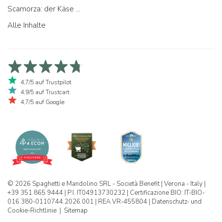
Scamorza: der Käse ...
Alle Inhalte
4,7/5 auf Trustpilot
4,9/5 auf Trustcart
4,7/5 auf Google
© 2026 Spaghetti e Mandolino SRL - Società Benefit | Verona - Italy |
+39 351 865 9444 | P.I. IT04913730232 | Certificazione BIO: IT-BIO-
016.380-0110744.2026.001 | REA VR-455804 |
Datenschutz- und
Cookie-Richtlinie
|
Sitemap