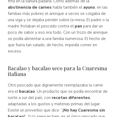
frita en la llanura padana. Como además de la
abstinencia de carnes
había también el
ayuno
, en las
familias más pobres el arenque a veces se colgaba de
una viga y se dejaba pender sobre la mesa. El padre o la
madre frotaban el pescado contra el
pan
para dar un
poco de sabor y eso era todo. Con un trozo de arenque
se podía alimentar a una familia numerosa. El hecho de
que fuera tan salado, de hecho, impedía comer en
exceso.
Bacalao y bacalao seco para la Cuaresma
italiana
Otro pescado que dignamente reemplazaba la carne
era el
bacalao
. Un producto que se podía encontrar de
norte a sur del país, con
recetas diferentes
,
adaptadas a los gustos y materias primas del lugar.
Existe un proverbio que dice: “
¡No hay Cuaresma sin
bacalao!
”. Si lo piensan bien, es el único pescado que