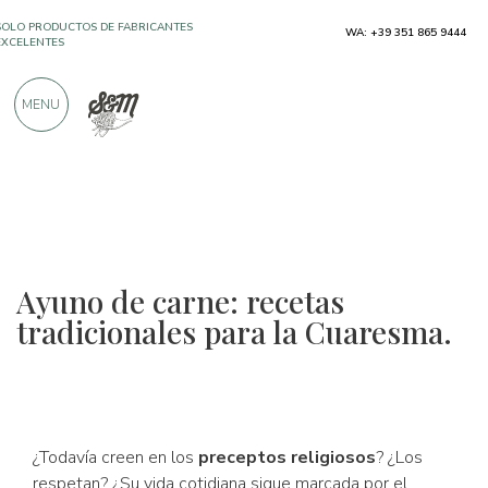
SOLO PRODUCTOS DE FABRICANTES
WA: +39 351 865 9444
EXCELENTES
MENU
MÁS DE 900 CRÍTICAS POSITIVAS
Ayuno de carne: recetas
tradicionales para la Cuaresma.
¿Todavía creen en los
preceptos religiosos
? ¿Los
respetan? ¿Su vida cotidiana sigue marcada por el