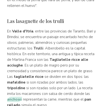
en el medio la yema que hará de yema, y aún de clara
rellenen el huevo".
Las lasagnette de los trulli
En
Valle d'Itria
, entre las provincias de Taranto, Bari y
Brindisi, se encuentra un paisaje encantado hecho de
olivos, palmeras, almendros y curiosas pequeñas
estructuras: los
Trulli
. Alberobello es la capital
histórica. En este territorio, una antigua y típica receta
de Martina Franca son las
Tagliatelle ricce alle
acciughe
. Es un plato de magro pero por su
cremosidad y consistencia parece un plato de graso.
Las
tagliatelle ricce
se dividen en dos tipos: las
mafaldine
si son rizadas por ambos lados, las
tripoldine
si son rizadas solo por un lado. La receta
imita los macarrones con salsa de cerdo donde las
anchoas
representan la carne, mientras que el
pan
rallado
simula el queso.