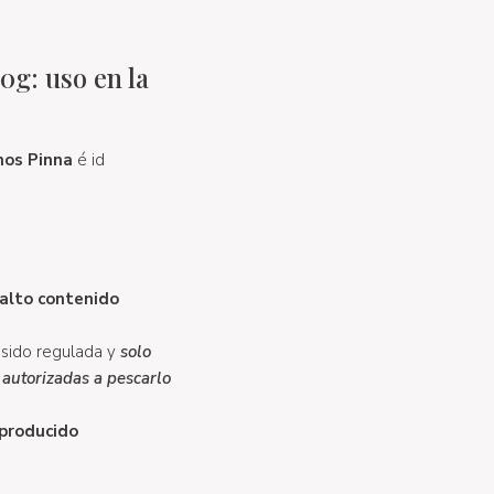
0g: uso en la
os Pinna
é id
 alto contenido
a sido regulada y
solo
 autorizadas a pescarlo
 producido