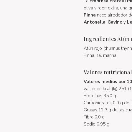
La
Empresa Fratelli P
oliva virgen extra, una g
Pinna
nace alrededor d
Antonella
,
Gavino
y
L
Ingredientes Atún 
Atún rojo (thunnus thynn
Pinna, sal marina.
Valores nutriciona
Valores medios por 1
val. ener. kcal (kj) 251 
Proteínas 35.0 g
Carbohidratos 0.0 g de l
Grasas 12.3 g de las cua
Fibra 0.0 g
Sodio 0.95 g