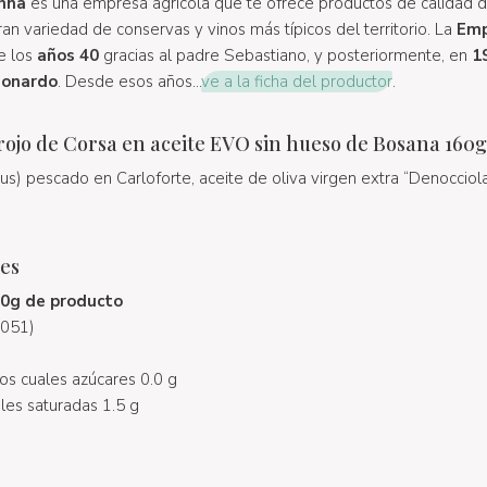
inna
es una empresa agrícola que te ofrece productos de calidad d
ran variedad de conservas y vinos más típicos del territorio. La
Emp
e los
años 40
gracias al padre Sebastiano, y posteriormente, en
1
eonardo
. Desde esos años...
ve a la ficha del productor
.
rojo de Corsa en aceite EVO sin hueso de Bosana 160g
us) pescado en Carloforte, aceite de oliva virgen extra “Denocciola
les
00g de producto
(1051)
os cuales azúcares 0.0 g
les saturadas 1.5 g