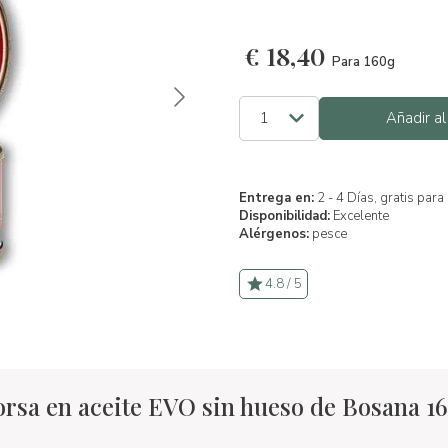
€
18,40
Para 160g
Añadir al
Entrega en:
2 - 4 Días, gratis par
Disponibilidad:
Excelente
Alérgenos:
pesce
4.8 / 5
orsa en aceite EVO sin hueso de Bosana 1