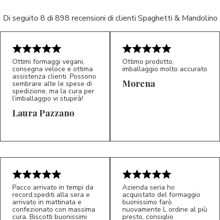
Di seguito 8 di 898 recensioni di clienti Spaghetti & Mandolino
Ottimi formaggi vegani,
Ottimo prodotto,
consegna veloce e ottima
imballaggio molto accurato
assistenza clienti. Possono
Morena
sembrare alte le spese di
spedizione, ma la cura per
l’imballaggio vi stupirà!
Laura Pazzano
5/5
5/5
LP
M*
Pacco arrivato in tempi da
Azienda seria ho
record,spediti alla sera e
acquistato del formaggio
arrivato in mattinata e
buonissimo farò
confezionato con massima
nuovamente L ordine al più
cura. Biscotti buonissimi
presto, consiglio