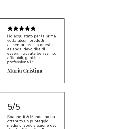
Ho acquistato per la prima
volta alcuni prodotti
alimentari presso questa
azienda, devo dire di
essermi trovata benissimo,
affidabili, gentili e
professionali.r
5/5
MC
Maria Cristina
5/5
Spaghetti & Mandolino ha
ottenuto un punteggio
medio di soddisfazione del