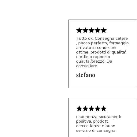
Tutto ok. Consegna celere
, pacco perfetto, formaggio
arrivato in condizioni
ottime, prodotti di qualita'
e ottimo rapporto
qualita'/prezzo. Da
consigliare
5/5
S*
stefano
esperienza sicuramente
positiva, prodotti
d'eccellenza e buon
servizio di consegna