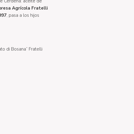
e Cerdeña: aceite de
resa Agrícola Fratelli
997
, pasa a los hijos
to di Bosana” Fratelli