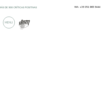
WA: +39 351 865 9444
MÁS DE 900 CRÍTICAS POSITIVAS
MENU
Productores
Fratelli Pinna