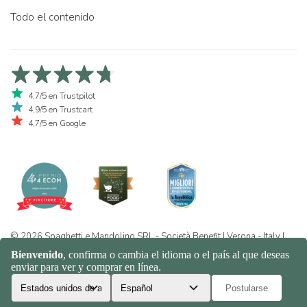
Todo el contenido
4,7/5 en Trustpilot
4,9/5 en Trustcart
4,7/5 en Google
© 2026 Spaghetti e Mandolino SRL - Società Benefit | Verona - Italy |
+39 351 865 9444 | P.I. IT04913730232 | Certificazione BIO: IT-BIO-
016.380-0110744.2026.001 | REA VR-455804 |
Política de privacidad
y cookies
|
Sitemap