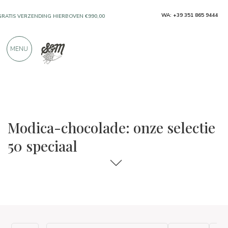
WA: +39 351 865 9444
GRATIS VERZENDING HIERBOVEN €990,00
ALLEEN PRODUCTEN VAN UITSTEKENDE
MENU
FABRIKANTEN
MEER DAN 900 POSITIEVE RECENSIES
De keuzes voor eten en wijn
50 Speciaal
Modica-chocolade: onze selectie
50 speciaal