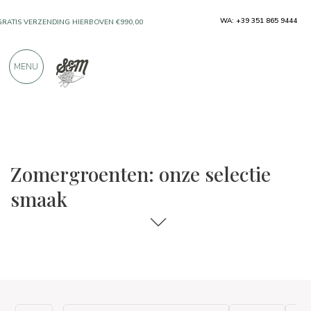
WA: +39 351 865 9444
GRATIS VERZENDING HIERBOVEN €990,00
ALLEEN PRODUCTEN VAN UITSTEKENDE
MENU
FABRIKANTEN
MEER DAN 900 POSITIEVE RECENSIES
De keuzes voor eten en wijn
Smaak
Zomergroenten: onze selectie
smaak