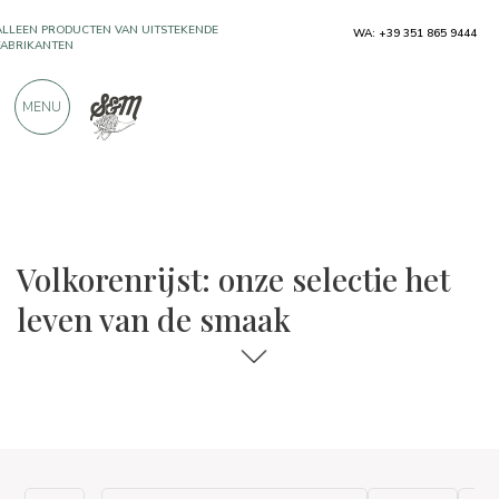
ALLEEN PRODUCTEN VAN UITSTEKENDE
WA: +39 351 865 9444
FABRIKANTEN
MENU
MEER DAN 900 POSITIEVE RECENSIES
De keuzes voor eten en wijn
Het leven van de smaak
Volkorenrijst: onze selectie het
leven van de smaak