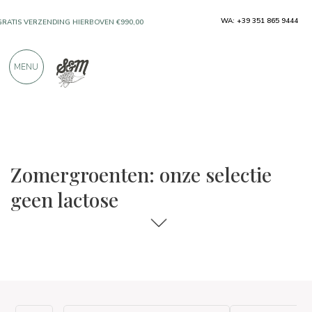
WA: +39 351 865 9444
GRATIS VERZENDING HIERBOVEN €990,00
ALLEEN PRODUCTEN VAN UITSTEKENDE
MENU
FABRIKANTEN
MEER DAN 900 POSITIEVE RECENSIES
De keuzes voor eten en wijn
Geen lactose
Zomergroenten: onze selectie
geen lactose