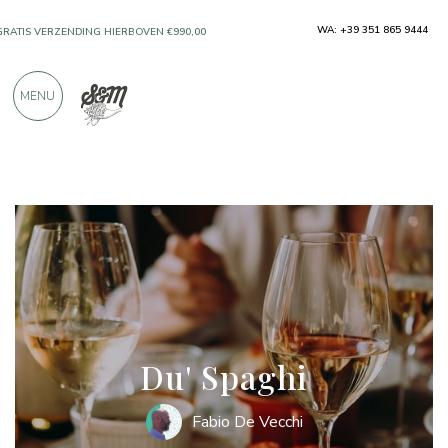
WA: +39 351 865 9444
GRATIS VERZENDING HIERBOVEN €990,00
ALLEEN PRODUCTEN VAN UITSTEKENDE
MENU
FABRIKANTEN
MEER DAN 900 POSITIEVE RECENSIES
Inspiraties
Du' Spaghi
Du' Spaghi
Fabio De Vecchi