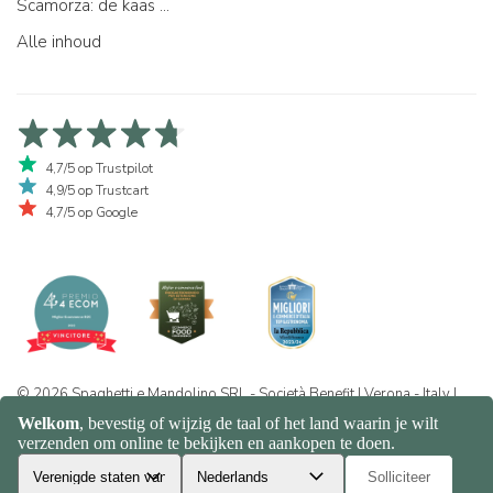
Scamorza: de kaas ...
Alle inhoud
4,7/5 op Trustpilot
4,9/5 op Trustcart
4,7/5 op Google
© 2026 Spaghetti e Mandolino SRL - Società Benefit | Verona - Italy |
+39 351 865 9444 | P.I. IT04913730232 | Certificazione BIO: IT-BIO-
016.380-0110744.2026.001 | REA VR-455804 |
Privacy- en
cookiebeleid
|
Sitemap