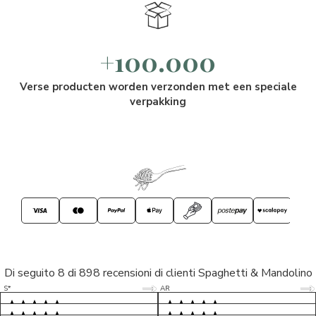
+100.000
Verse producten worden verzonden met een speciale
verpakking
Di seguito 8 di 898 recensioni di clienti Spaghetti & Mandolino
5/5
5/5
S*
AR
5/5
5/5
LP
D*
5/5
5/5
M*
S*