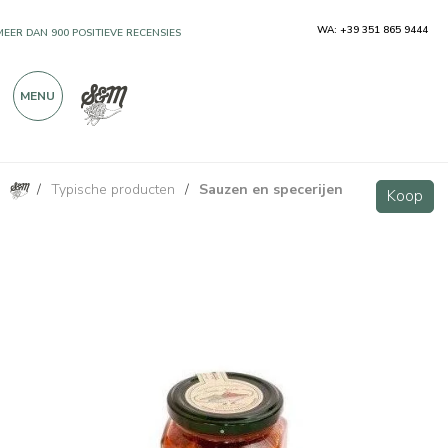
WA: +39 351 865 9444
MEER DAN 900 POSITIEVE RECENSIES
MENU
/
Typische producten
/
Sauzen en specerijen
Napolitaanse saus met Piennolo del Vesuvio DOP cherrytomaat 280g
Koop
Koop