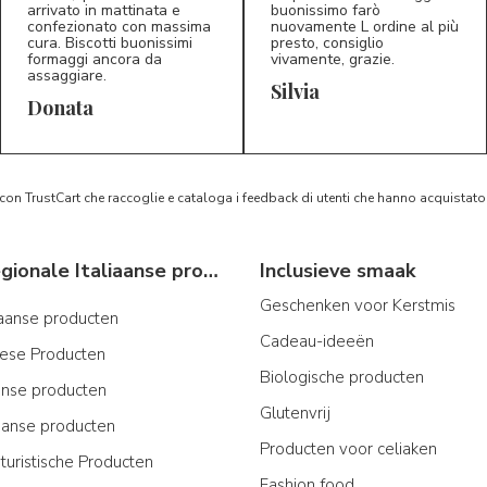
arrivato in mattinata e
buonissimo farò
confezionato con massima
nuovamente L ordine al più
cura. Biscotti buonissimi
presto, consiglio
formaggi ancora da
vivamente, grazie.
assaggiare.
Silvia
5/5
5/5
D*
S*
Donata
 con TrustCart che raccoglie e cataloga i feedback di utenti che hanno acquista
Typische regionale Italiaanse producten
Inclusieve smaak
Geschenken voor Kerstmis
iaanse producten
Cadeau-ideeën
iese Producten
Biologische producten
ijnse producten
Glutenvrij
aanse producten
Producten voor celiaken
turistische Producten
Fashion food