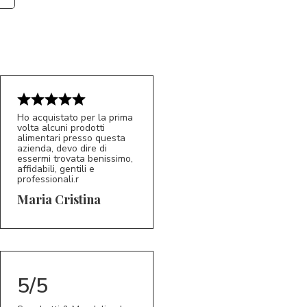
Ho acquistato per la prima
volta alcuni prodotti
alimentari presso questa
azienda, devo dire di
essermi trovata benissimo,
affidabili, gentili e
professionali.r
5/5
MC
Maria Cristina
5/5