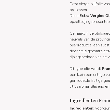
Extra vierge olijfolie va
processen.
Deze
Extra Vergine Oli
opzettelijk gepresenteer
Gemaakt in de olijfgaar
heuvels van de provincie
olieproductie: een subst
door altijd gecontrolee
rijpingsperiode van de v
Dit type olie wordt
Fra
een klein percentage va
gemiddelde fruitige geu
citrusaroma. Blijvend en 
Ingredienten France
Ingredienten:
voorkeur