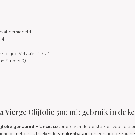
evat gemiddeld:
,4
rzadigde Vetzuren 13,24
n Suikers 0,0
 Vierge Olijfolie 500 ml: gebruik in de k
lijfolie genaamd Francesco
ter ere van de eerste kleinzoon die e
digheid, met een uitstekende
smakenbalans
en een goede zoutheid