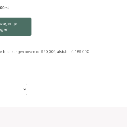
500ml
wagentje
egen
or bestellingen boven de 990,00€, alstublieft 189,00€