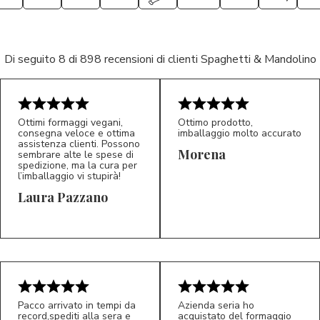
Di seguito 8 di 898 recensioni di clienti Spaghetti & Mandolino
Ottimi formaggi vegani,
Ottimo prodotto,
consegna veloce e ottima
imballaggio molto accurato
assistenza clienti. Possono
Morena
sembrare alte le spese di
spedizione, ma la cura per
l’imballaggio vi stupirà!
Laura Pazzano
5/5
5/5
LP
M*
Pacco arrivato in tempi da
Azienda seria ho
record,spediti alla sera e
acquistato del formaggio