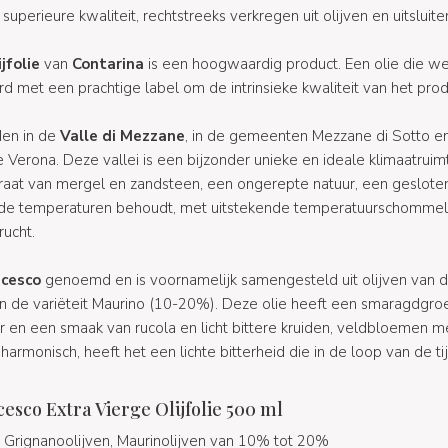
n superieure kwaliteit, rechtstreeks verkregen uit olijven en uitslu
jfolie
van
Contarina
is een hoogwaardig product. Een olie die we
d met een prachtige label om de intrinsieke kwaliteit van het pro
den in de
Valle di Mezzane
, in de gemeenten Mezzane di Sotto en I
 Verona. Deze vallei is een bijzonder unieke en ideale klimaatrui
raat van mergel en zandsteen, een ongerepte natuur, een gesloten 
rde temperaturen behoudt, met uitstekende temperatuurschommeli
rucht.
ncesco
genoemd en is voornamelijk samengesteld uit olijven van d
n de variëteit Maurino (10-20%). Deze olie heeft een smaragdgro
r en een smaak van rucola en licht bittere kruiden, veldbloemen me
harmonisch, heeft het een lichte bitterheid die in de loop van de ti
sco Extra Vierge Olijfolie 500 ml
Grignanoolijven, Maurinolijven van 10% tot 20%