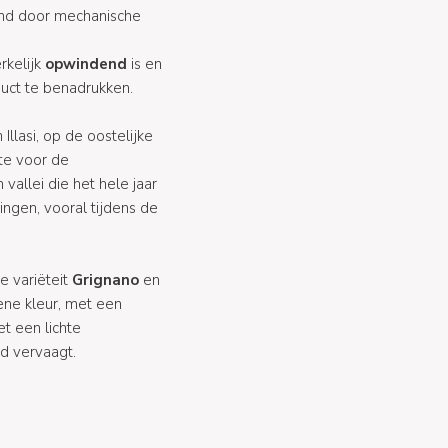
itend door mechanische
rkelijk
opwindend
is en
duct te benadrukken.
llasi, op de oostelijke
mte voor de
vallei die het hele jaar
ngen, vooral tijdens de
e variëteit
Grignano
en
ene kleur, met een
t een lichte
jd vervaagt.