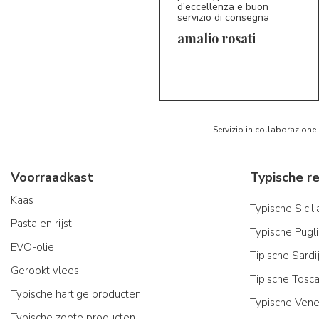
d'eccellenza e buon
servizio di consegna
amalio rosati
5/5
AR
Servizio in collaborazione
Voorraadkast
Kaas
Typische Sicil
Pasta en rijst
Typische Pugl
EVO-olie
Tipische Sard
Gerookt vlees
Tipische Tosc
Typische hartige producten
Typische Vene
Typische zoete producten