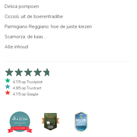
Delica pompoen
Ciccioli, uit de boerentraditie
Parmigiano Reggiano: hoe de juiste kiezen
Scamorza: de kaas ...
Alle inhoud
4,7/5 op Trustpilot
4,9/5 op Trustcart
4,7/5 op Google