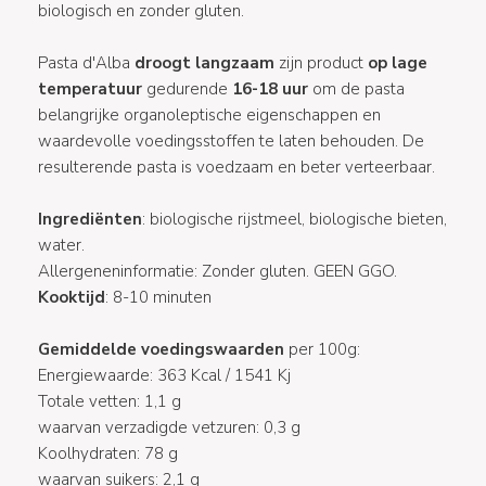
biologisch en zonder gluten.
Pasta d'Alba
droogt langzaam
zijn product
op lage
temperatuur
gedurende
16-18 uur
om de pasta
belangrijke organoleptische eigenschappen en
waardevolle voedingsstoffen te laten behouden. De
resulterende pasta is voedzaam en beter verteerbaar.
Ingrediënten
: biologische rijstmeel, biologische bieten,
water.
Allergeneninformatie: Zonder gluten. GEEN GGO.
Kooktijd
: 8-10 minuten
Gemiddelde voedingswaarden
per 100g:
Energiewaarde: 363 Kcal / 1541 Kj
Totale vetten: 1,1 g
waarvan verzadigde vetzuren: 0,3 g
Koolhydraten: 78 g
waarvan suikers: 2,1 g