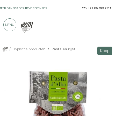
WA: +39 351 865 9444
MEER DAN 900 POSITIEVE RECENSIES
MENU
/
Typische producten
/
Pasta en rijst
Fusilli biologische biet zonder gluten 250g
Koop
Koop