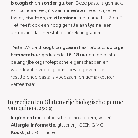
biologisch
en
zonder gluten
. Deze pasta is gemaakt
van quinoa-meel, rijk aan
mineralen
, vooral ijzer en
fosfor,
eiwitten
, en
vitaminen
, met name E, B2 en C.
Het heeft ook een hoog gehalte aan
lysine
, een
aminozuur dat meestal ontbreekt in granen.
Pasta d'Alba
droogt langzaam
haar product
op lage
temperatuur
gedurende
16-18 uur
om de pasta
belangrijke organoleptische eigenschappen en
waardevolle voedingsprincipes te geven. De
resulterende pasta is voedzaam en gemakkelijker
verteerbaar.
Ingredienten Glutenvrije biologische penne
van quinoa, 250 g
Ingrediënten
: biologische quinoa bloem, water
Allergie-informatie
: glutenvrij. GEEN G.M.O.
Kooktijd
: 3-5 minuten