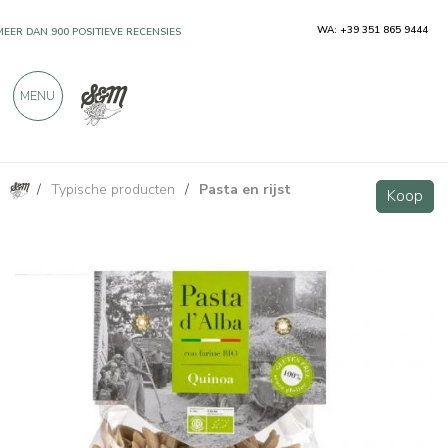
WA: +39 351 865 9444
MEER DAN 900 POSITIEVE RECENSIES
MENU
/
Typische producten
/
Pasta en rijst
Glutenvrije biologische penne van quinoa, 250 g
Koop
Koop