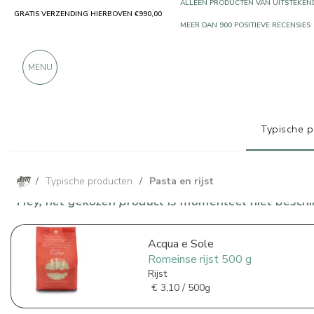
GRATIS VERZENDING HIERBOVEN €990,00
ALLEEN PRODUCTEN VAN UITSTEKEN
MEER DAN 900 POSITIEVE RECENSIES
MENU
Typische 
/
Typische producten
/
Pasta en rijst
Hey, het gekozen product is momenteel niet beschik
Acqua e Sole
Romeinse rijst 500 g
Rijst
€
3,10 / 500g