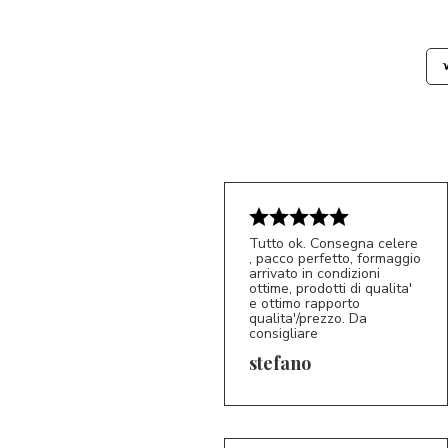
Tutto ok. Consegna celere
, pacco perfetto, formaggio
arrivato in condizioni
ottime, prodotti di qualita'
e ottimo rapporto
qualita'/prezzo. Da
consigliare
5/5
S*
stefano