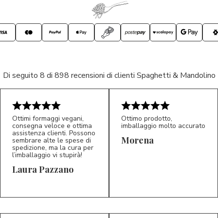
Di seguito 8 di 898 recensioni di clienti Spaghetti & Mandolino
Ottimi formaggi vegani,
Ottimo prodotto,
consegna veloce e ottima
imballaggio molto accurato
assistenza clienti. Possono
Morena
sembrare alte le spese di
spedizione, ma la cura per
l’imballaggio vi stupirà!
Laura Pazzano
5/5
5/5
LP
M*