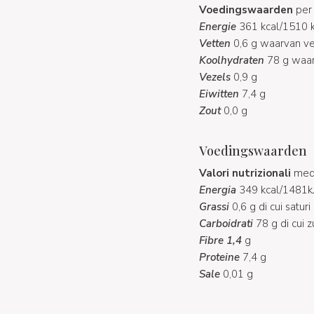
Voedingswaarden
per
Energie
361 kcal/1510 k
Vetten
0,6 g waarvan ve
Koolhydraten
78 g waar
Vezels
0,9 g
Eiwitten
7,4 g
Zout
0,0 g
Voedingswaarden
Valori nutrizionali
medi
Energia
349 kcal/1481k
Grassi
0,6 g di cui saturi
Carboidrati
78 g di cui z
Fibre 1,4
g
Proteine
7,4 g
Sale
0,01 g