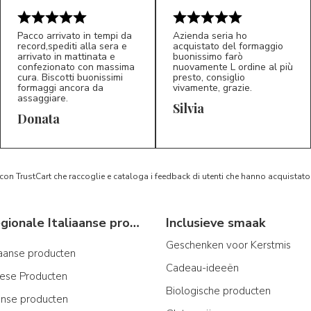
Pacco arrivato in tempi da
Azienda seria ho
record,spediti alla sera e
acquistato del formaggio
arrivato in mattinata e
buonissimo farò
confezionato con massima
nuovamente L ordine al più
cura. Biscotti buonissimi
presto, consiglio
formaggi ancora da
vivamente, grazie.
assaggiare.
Silvia
5/5
5/5
D*
S*
Donata
 con TrustCart che raccoglie e cataloga i feedback di utenti che hanno acquista
Typische regionale Italiaanse producten
Inclusieve smaak
Geschenken voor Kerstmis
iaanse producten
Cadeau-ideeën
iese Producten
Biologische producten
ijnse producten