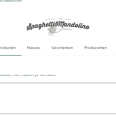
DE FABRIKANTEN
producten
Nieuws
Geschenken
Producenten
baar, we raden je dit aan!