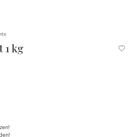
nte
t 1 kg
zen!
den!