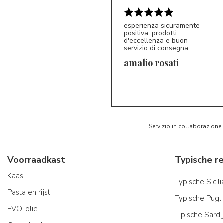
esperienza sicuramente
positiva, prodotti
d'eccellenza e buon
servizio di consegna
amalio rosati
5/5
AR
Servizio in collaborazione
Voorraadkast
Kaas
Typische Sicil
Pasta en rijst
Typische Pugl
EVO-olie
Tipische Sard