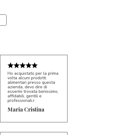
Ho acquistato per la prima
volta alcuni prodotti
alimentari presso questa
azienda, devo dire di
essermi trovata benissimo,
affidabili, gentili e
professionali.r
5/5
MC
Maria Cristina