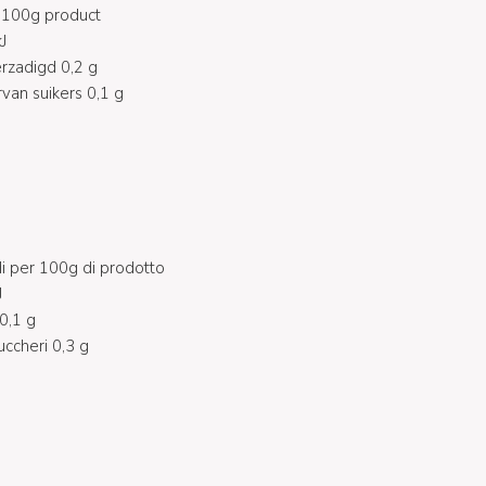
 100g product
J
rzadigd 0,2 g
van suikers 0,1 g
 per 100g di prodotto
J
 0,1 g
uccheri 0,3 g