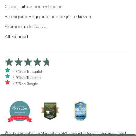
Ciccioli, uit de boerentraditie
Parmigiano Reggiano: hoe de juiste kiezen
Scamorza: de kaas ...
Alle inhoud
4,7/5 op Trustpilot
4,9/5 op Trustcart
4,7/5 op Google
© 2026 Spaghetti e Mandolino SRL - Società Benefit | Verona - Italy |