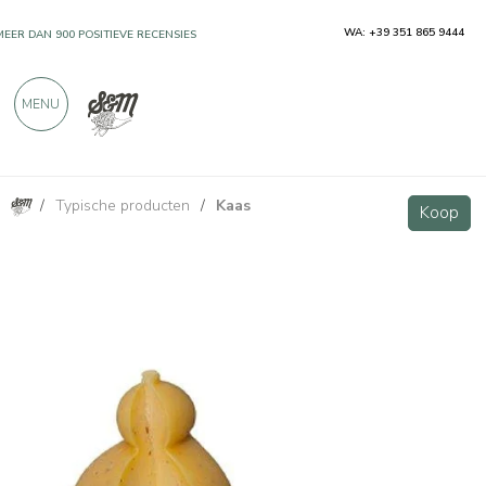
WA: +39 351 865 9444
MEER DAN 900 POSITIEVE RECENSIES
MENU
/
Typische producten
/
Kaas
Caciocavallo-kaas met truffel, 450 g
Koop
Koop