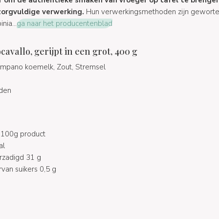
zorgvuldige verwerking.
Hun verwerkingsmethoden zijn geworteld
nia...
ga naar het producentenblad
avallo, gerijpt in een grot, 400 g
ampano koemelk, Zout, Stremsel
nden
 100g product
al
rzadigd 31 g
van suikers 0,5 g