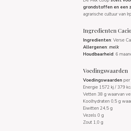
grondstoffen en een 
agrarische cultuur van Irpi
Ingredienten Cacioc
Ingredienten
: Verse C
Allergenen
:
melk
Houdbaarheid
: 6 maa
Voedingswaarden
Voedingswaarden
per
Energie 1572 kj / 379 kc
Vetten 38 g waarvan ve
Koolhydraten 0,5 g waar
Eiwitten 24,5 g
Vezels 0 g
Zout 1,0 g