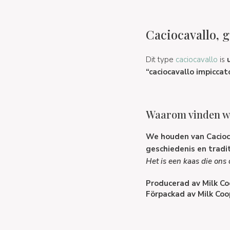
Caciocavallo, g
Dit type
caciocavallo
is
“caciocavallo impicca
Waarom vinden we
We houden van Cacioc
geschiedenis en tradit
Het is een kaas die on
Producerad av
Milk Co
Förpackad av
Milk Coo