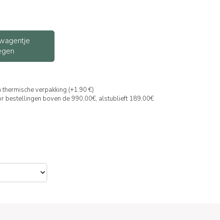
wagentje
egen
 thermische verpakking (+1.90 €)
or bestellingen boven de 990,00€, alstublieft 189,00€