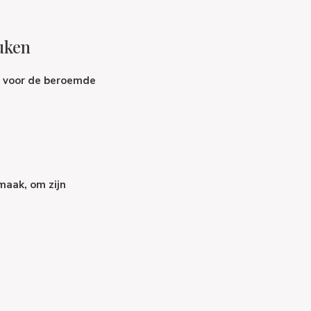
euken
s voor de beroemde
maak, om zijn