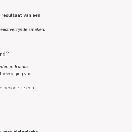
t resultaat van een
eest verfijnde smaken.
erd?
en in Irpinia.
n toevoeging van
e periode ze een
, met biologische