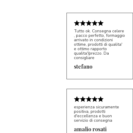
Tutto ok. Consegna celere
, pacco perfetto, formaggio
arrivato in condizioni
ottime, prodotti di qualita'
e ottimo rapporto
qualita'/prezzo. Da
consigliare
5/5
S*
stefano
esperienza sicuramente
positiva, prodotti
d'eccellenza e buon
servizio di consegna
amalio rosati