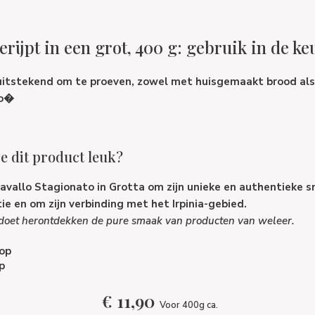
erijpt in een grot, 400 g: gebruik in de k
uitstekend om te proeven, zowel met huisgemaakt brood al
to�
 dit product leuk?
avallo Stagionato in Grotta
om zijn unieke en authentieke s
ie en om zijn verbinding met het Irpinia-gebied.
s doet herontdekken de pure smaak van producten van weleer.
op
p
€
11,90
Voor 400g ca.