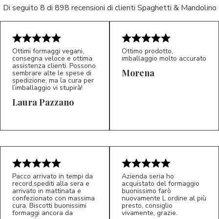
Di seguito 8 di 898 recensioni di clienti Spaghetti & Mandolino
Ottimi formaggi vegani,
Ottimo prodotto,
consegna veloce e ottima
imballaggio molto accurato
assistenza clienti. Possono
Morena
sembrare alte le spese di
spedizione, ma la cura per
l’imballaggio vi stupirà!
Laura Pazzano
5/5
5/5
LP
M*
Pacco arrivato in tempi da
Azienda seria ho
record,spediti alla sera e
acquistato del formaggio
arrivato in mattinata e
buonissimo farò
confezionato con massima
nuovamente L ordine al più
cura. Biscotti buonissimi
presto, consiglio
formaggi ancora da
vivamente, grazie.