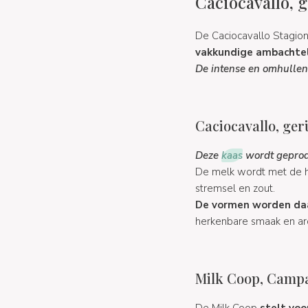
Caciocavallo, g
De Caciocavallo Stagion
vakkundige ambachtelij
De intense en omhullend
Caciocavallo, ger
Deze
kaas
wordt geprodu
De melk wordt met de ha
stremsel en zout.
De vormen worden daa
herkenbare smaak en ar
Milk Coop, Camp
De Milk Coop
stelt voo