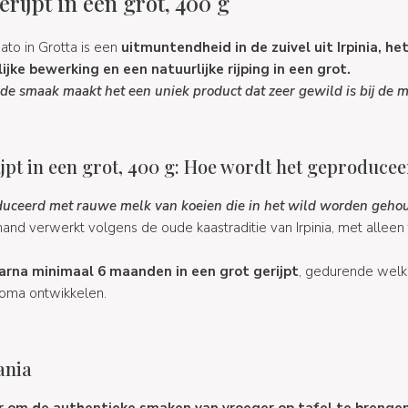
erijpt in een grot, 400 g
ato in Grotta is een
uitmuntendheid in de zuivel uit Irpinia, he
ke bewerking en een natuurlijke rijping in een grot.
e smaak maakt het een uniek product dat zeer gewild is bij de m
ijpt in een grot, 400 g: Hoe wordt het geproduce
ceerd met rauwe melk van koeien die in het wild worden gehoud
nd verwerkt volgens de oude kaastraditie van Irpinia, met allee
rna minimaal 6 maanden in een grot gerijpt
, gedurende welk
oma ontwikkelen.
ania
r om de authentieke smaken van vroeger op tafel te brengen