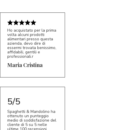
Ho acquistato per la prima
volta alcuni prodotti
alimentari presso questa
azienda, devo dire di
essermi trovata benissimo,
affidabili, gentili e
professionali.r
5/5
MC
Maria Cristina
5/5
Spaghetti & Mandolino ha
ottenuto un punteggio
medio di soddisfazione del
cliente di 5 su 5 nelle
ultime 100 recensioni