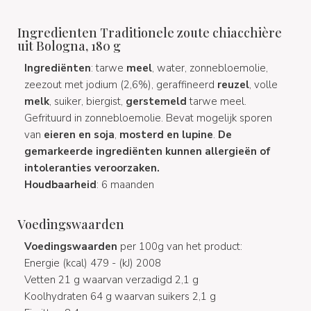
Ingredienten Traditionele zoute chiacchière
uit Bologna, 180 g
Ingrediënten
: tarwe
meel
, water, zonnebloemolie,
zeezout met jodium (2,6%), geraffineerd
reuzel
, volle
melk
, suiker, biergist,
gerstemeld
tarwe meel.
Gefrituurd in zonnebloemolie. Bevat mogelijk sporen
van
eieren en soja
,
mosterd en lupine
.
De
gemarkeerde ingrediënten kunnen allergieën of
intoleranties veroorzaken.
Houdbaarheid
: 6 maanden
Voedingswaarden
Voedingswaarden
per 100g van het product:
Energie (kcal) 479 - (kJ) 2008
Vetten 21 g waarvan verzadigd 2,1 g
Koolhydraten 64 g waarvan suikers 2,1 g