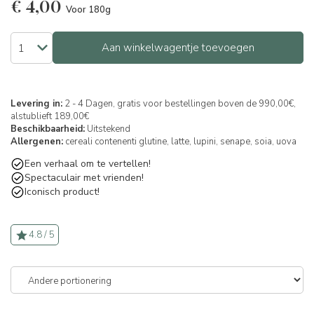
€
4,00
Voor 180g
Aan winkelwagentje toevoegen
Levering in:
2 - 4 Dagen, gratis voor bestellingen boven de 990,00€,
alstublieft 189,00€
Beschikbaarheid:
Uitstekend
Allergenen:
cereali contenenti glutine,
latte,
lupini,
senape,
soia,
uova
Een verhaal om te vertellen!
Spectaculair met vrienden!
Iconisch product!
4.8 / 5