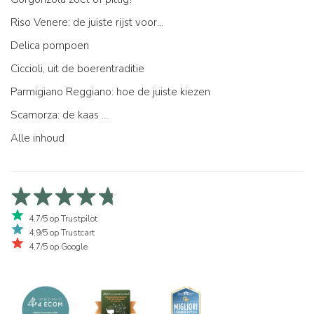
Riso Venere: de juiste rijst voor...
Delica pompoen
Ciccioli, uit de boerentraditie
Parmigiano Reggiano: hoe de juiste kiezen
Scamorza: de kaas ...
Alle inhoud
4,7/5 op Trustpilot
4,9/5 op Trustcart
4,7/5 op Google