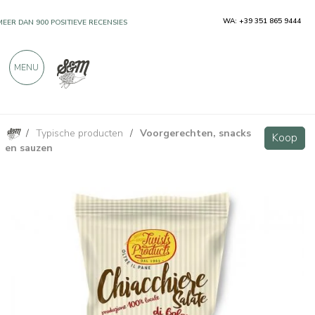
WA: +39 351 865 9444
MEER DAN 900 POSITIEVE RECENSIES
MENU
/
Typische producten
/
Voorgerechten, snacks
Traditionele zoute chiacchière uit Bologna, 180 g
Koop
Koop
en sauzen