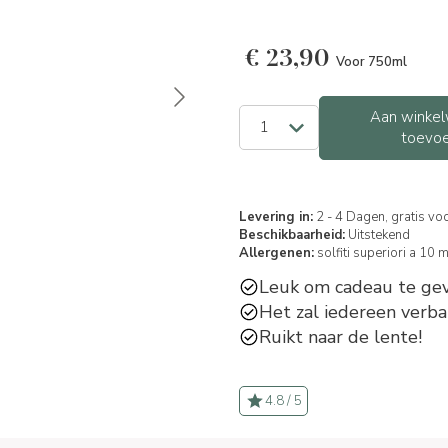
€
23,90
Voor 750ml
Aan winkel
toevo
Levering in:
2 - 4 Dagen, gratis vo
Beschikbaarheid:
Uitstekend
Allergenen:
solfiti superiori a 10 
Leuk om cadeau te gev
Het zal iedereen verba
Ruikt naar de lente!
4.8 / 5