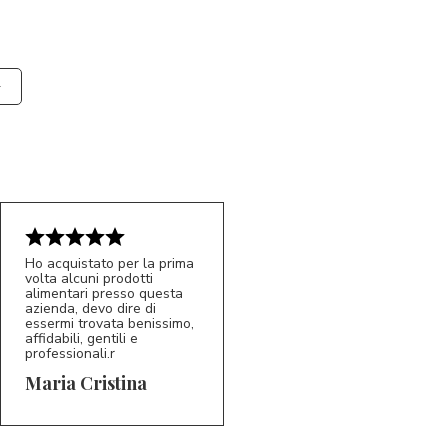
Ho acquistato per la prima
volta alcuni prodotti
alimentari presso questa
azienda, devo dire di
essermi trovata benissimo,
affidabili, gentili e
professionali.r
5/5
MC
Maria Cristina