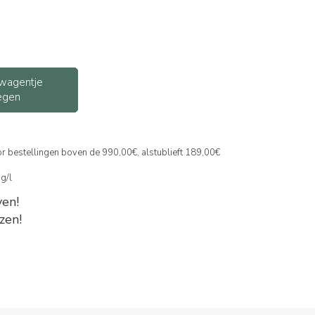
wagentje
egen
or bestellingen boven de 990,00€, alstublieft 189,00€
mg/l
en!
zen!