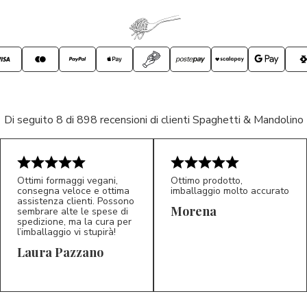
Di seguito 8 di 898 recensioni di clienti Spaghetti & Mandolino
Ottimi formaggi vegani,
Ottimo prodotto,
consegna veloce e ottima
imballaggio molto accurato
assistenza clienti. Possono
Morena
sembrare alte le spese di
spedizione, ma la cura per
l’imballaggio vi stupirà!
Laura Pazzano
5/5
5/5
LP
M*