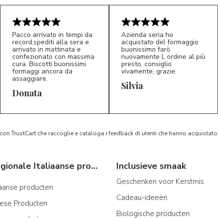
Pacco arrivato in tempi da
Azienda seria ho
record,spediti alla sera e
acquistato del formaggio
arrivato in mattinata e
buonissimo farò
confezionato con massima
nuovamente L ordine al più
cura. Biscotti buonissimi
presto, consiglio
formaggi ancora da
vivamente, grazie.
assaggiare.
Silvia
5/5
5/5
D*
S*
Donata
 con TrustCart che raccoglie e cataloga i feedback di utenti che hanno acquista
Typische regionale Italiaanse producten
Inclusieve smaak
Geschenken voor Kerstmis
iaanse producten
Cadeau-ideeën
iese Producten
Biologische producten