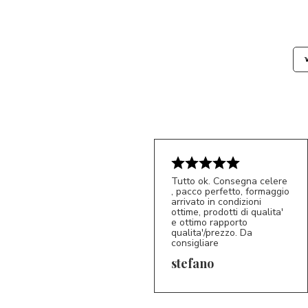
Tutto ok. Consegna celere
, pacco perfetto, formaggio
arrivato in condizioni
ottime, prodotti di qualita'
e ottimo rapporto
qualita'/prezzo. Da
consigliare
5/5
S*
stefano