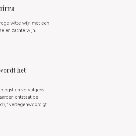
uirra
roge witte wijn met een
se en zachte wijn.
wordt het
eoogst en vervolgens
gaarden ontstaat de
edrijf vertegenwoordigt.