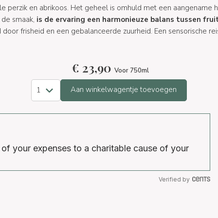
gele perzik en abrikoos. Het geheel is omhuld met een aangename h
p de smaak,
is de ervaring een harmonieuze balans tussen fruit
 door frisheid en een gebalanceerde zuurheid. Een sensorische re
€
23,90
Voor 750ml
Aan winkelwagentje toevoegen
 of your expenses to a charitable cause of your
Verified by