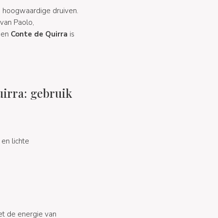
n hoogwaardige druiven.
 van Paolo,
jnen
Conte de Quirra
is
irra: gebruik
en lichte
et de energie van