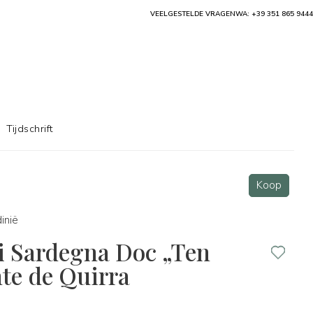
VEELGESTELDE VRAGEN
WA: +39 351 865 9444
Tijdschrift
Koop
inië
i Sardegna Doc „Ten
te de Quirra