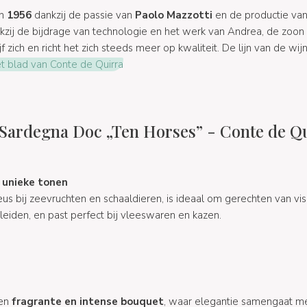
in
1956
dankzij de passie van
Paolo Mazzotti
en de productie va
nkzij de bijdrage van technologie en het werk van Andrea, de zoon
f zich en richt het zich steeds meer op kwaliteit. De lijn van de wi
t blad van Conte de Quirra
Sardegna Doc „Ten Horses” - Conte de Qu
 unieke tonen
s bij zeevruchten en schaaldieren, is ideaal om gerechten van vis 
eiden, en past perfect bij vleeswaren en kazen.
een
fragrante en intense bouquet
, waar elegantie samengaat m