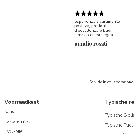
esperienza sicuramente
positiva, prodotti
d'eccellenza e buon
servizio di consegna
amalio rosati
5/5
AR
Servizio in collaborazione
Voorraadkast
Kaas
Typische Sicil
Pasta en rijst
Typische Pugl
EVO-olie