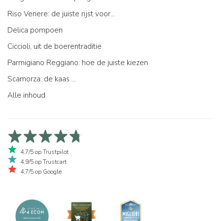
Riso Venere: de juiste rijst voor...
Delica pompoen
Ciccioli, uit de boerentraditie
Parmigiano Reggiano: hoe de juiste kiezen
Scamorza: de kaas ...
Alle inhoud
4,7/5 op Trustpilot
4,9/5 op Trustcart
4,7/5 op Google