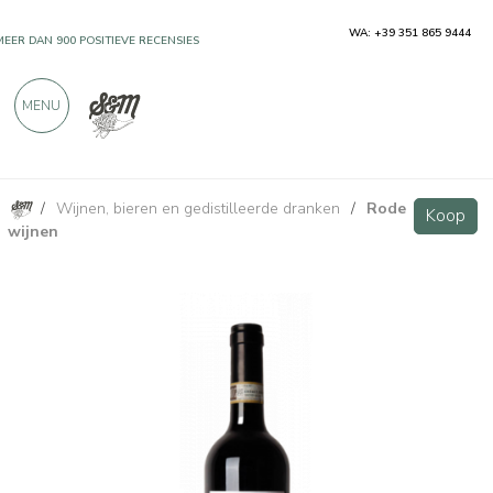
WA: +39 351 865 9444
MEER DAN 900 POSITIEVE RECENSIES
MENU
/
Wijnen, bieren en gedistilleerde dranken
/
Rode
Canavodi Roero DOCG - Cravanzola
Koop
Koop
wijnen