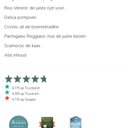
Riso Venere: de juiste rijst voor...
Delica pompoen
Ciccioli, uit de boerentraditie
Parmigiano Reggiano: hoe de juiste kiezen
Scamorza: de kaas ...
Alle inhoud
4,7/5 op Trustpilot
4,9/5 op Trustcart
4,7/5 op Google