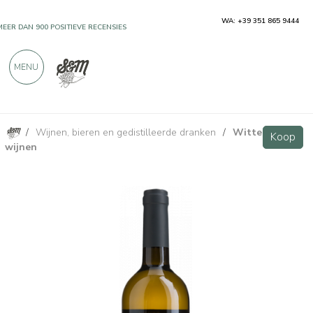
WA: +39 351 865 9444
MEER DAN 900 POSITIEVE RECENSIES
MENU
/
Wijnen, bieren en gedistilleerde dranken
/
Witte
Chardonnay Friuli DOC - Villa Vitas
Koop
Koop
wijnen