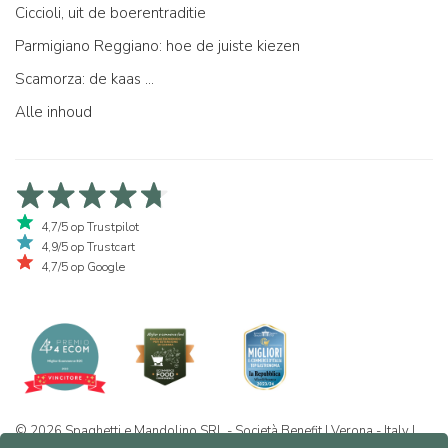
Ciccioli, uit de boerentraditie
Parmigiano Reggiano: hoe de juiste kiezen
Scamorza: de kaas ...
Alle inhoud
4,7/5 op Trustpilot
4,9/5 op Trustcart
4,7/5 op Google
© 2026 Spaghetti e Mandolino SRL - Società Benefit | Verona - Italy |