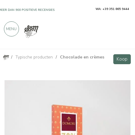
WA: +39 351 865 9444
MEER DAN 900 POSITIEVE RECENSIES
MENU
/
Typische producten
/
Chocolade en crèmes
Criollo pure chocolade 70% 75g Antologie lijn
Koop
Koop