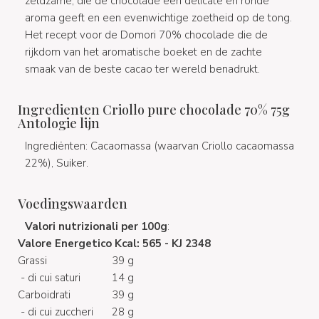
zeldzame, die de chocolade een delicate en ronde
aroma geeft en een evenwichtige zoetheid op de tong.
Het recept voor de Domori 70% chocolade die de
rijkdom van het aromatische boeket en de zachte
smaak van de beste cacao ter wereld benadrukt.
Ingredienten Criollo pure chocolade 70% 75g
Antologie lijn
Ingrediënten: Cacaomassa (waarvan Criollo cacaomassa
22%), Suiker.
Voedingswaarden
Valori nutrizionali per 100g
:
Valore Energetico
Kcal: 565 - KJ 2348
Grassi
39 g
- di cui saturi
14 g
Carboidrati
39 g
- di cui zuccheri
28 g