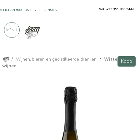
WA: +39 351 865 9444
MEER DAN 900 POSITIEVE RECENSIES
MENU
/
Wijnen, bieren en gedistilleerde dranken
/
Witte
Alta Langa DOCG Metodo Classico Brut - Alessandro Rivetto
Koop
Koop
wijnen