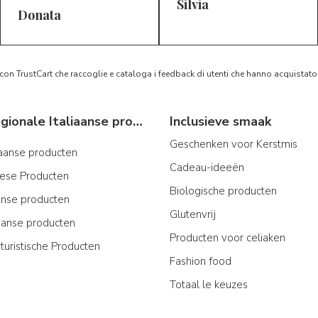
Silvia
5/5
5/5
D*
S*
Donata
 con TrustCart che raccoglie e cataloga i feedback di utenti che hanno acquista
Typische regionale Italiaanse producten
Inclusieve smaak
Geschenken voor Kerstmis
iaanse producten
Cadeau-ideeën
iese Producten
Biologische producten
ijnse producten
Glutenvrij
aanse producten
Producten voor celiaken
turistische Producten
Fashion food
Totaal le keuzes