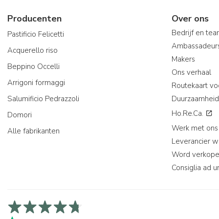
Producenten
Over ons
Bedrijf en te
Pastificio Felicetti
Ambassadeur
Acquerello riso
Makers
Beppino Occelli
Ons verhaal
Arrigoni formaggi
Routekaart vo
Salumificio Pedrazzoli
Duurzaamheid
Ho.Re.Ca.
Domori
Werk met ons
Alle fabrikanten
Leverancier 
Word verkope
Consiglia ad u