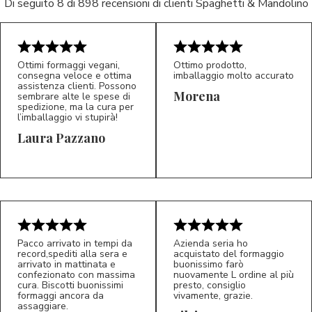
Di seguito 8 di 898 recensioni di clienti Spaghetti & Mandolino
Ottimi formaggi vegani,
Ottimo prodotto,
consegna veloce e ottima
imballaggio molto accurato
assistenza clienti. Possono
Morena
sembrare alte le spese di
spedizione, ma la cura per
l’imballaggio vi stupirà!
Laura Pazzano
5/5
5/5
LP
M*
Pacco arrivato in tempi da
Azienda seria ho
record,spediti alla sera e
acquistato del formaggio
arrivato in mattinata e
buonissimo farò
confezionato con massima
nuovamente L ordine al più
cura. Biscotti buonissimi
presto, consiglio
formaggi ancora da
vivamente, grazie.
assaggiare.