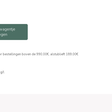
wagentje
egen
or bestellingen boven de 990,00€, alstublieft 189,00€
mg/l