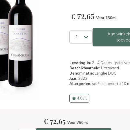
€
72,65
Voor 750ml
Aan winkel
toevo
Levering in:
2 - 4 Dagen, gratis vo
Beschikbaarheid:
Uitstekend
Denominatie:
Langhe DOC
Jaar:
2022
Allergenen:
solfiti superiori a 10 
4.8 / 5
€
72,65
Voor 750ml