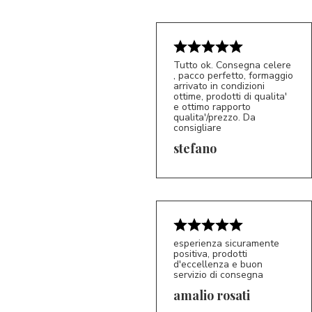
Tutto ok. Consegna celere
, pacco perfetto, formaggio
arrivato in condizioni
ottime, prodotti di qualita'
e ottimo rapporto
qualita'/prezzo. Da
consigliare
5/5
S*
stefano
esperienza sicuramente
positiva, prodotti
d'eccellenza e buon
servizio di consegna
amalio rosati