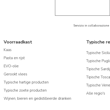
5/5
AR
Servizio in collaborazione
Voorraadkast
Kaas
Typische Sicil
Pasta en rijst
Typische Pugl
EVO-olie
Tipische Sard
Gerookt vlees
Tipische Tosc
Typische hartige producten
Typische Vene
Typische zoete producten
Alle regio's
Wijnen, bieren en gedistilleerde dranken