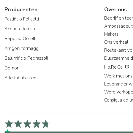
Producenten
Over ons
Bedrijf en te
Pastificio Felicetti
Ambassadeur
Acquerello riso
Makers
Beppino Occelli
Ons verhaal
Arrigoni formaggi
Routekaart vo
Salumificio Pedrazzoli
Duurzaamheid
Ho.Re.Ca.
Domori
Werk met ons
Alle fabrikanten
Leverancier 
Word verkope
Consiglia ad u