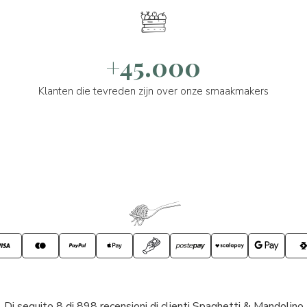
+45.000
Klanten die tevreden zijn over onze smaakmakers
Di seguito 8 di 898 recensioni di clienti Spaghetti & Mandolino