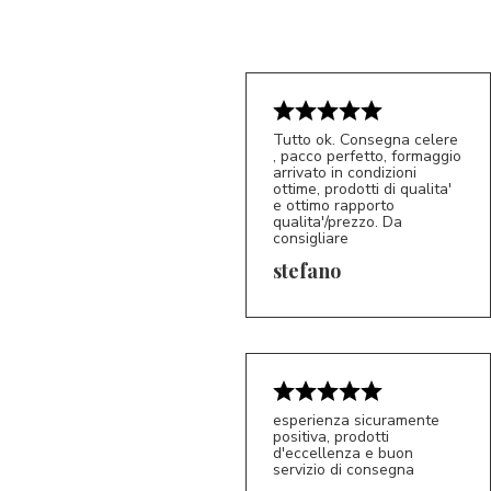
Tutto ok. Consegna celere
, pacco perfetto, formaggio
arrivato in condizioni
ottime, prodotti di qualita'
e ottimo rapporto
qualita'/prezzo. Da
consigliare
5/5
S*
stefano
esperienza sicuramente
positiva, prodotti
d'eccellenza e buon
servizio di consegna