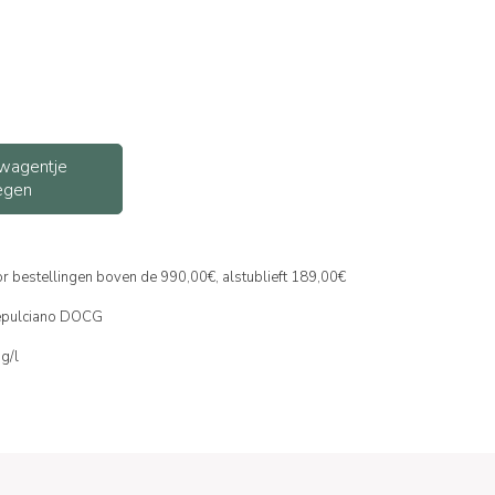
wagentje
egen
or bestellingen boven de 990,00€, alstublieft 189,00€
tepulciano DOCG
mg/l