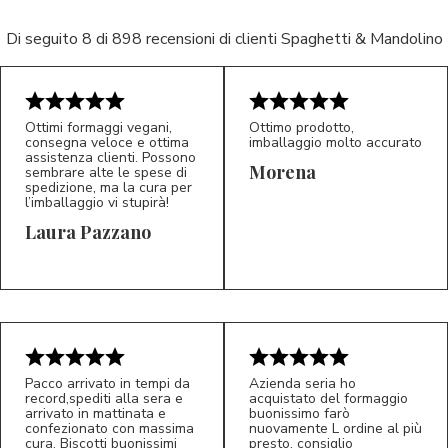
Di seguito 8 di 898 recensioni di clienti Spaghetti & Mandolino
Ottimi formaggi vegani,
Ottimo prodotto,
consegna veloce e ottima
imballaggio molto accurato
assistenza clienti. Possono
Morena
sembrare alte le spese di
spedizione, ma la cura per
l’imballaggio vi stupirà!
Laura Pazzano
5/5
5/5
LP
M*
Pacco arrivato in tempi da
Azienda seria ho
record,spediti alla sera e
acquistato del formaggio
arrivato in mattinata e
buonissimo farò
confezionato con massima
nuovamente L ordine al più
cura. Biscotti buonissimi
presto, consiglio