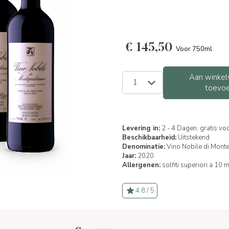
€
145,50
Voor 750ml
Aan winkel
toevo
Levering in:
2 - 4 Dagen, gratis vo
Beschikbaarheid:
Uitstekend
Denominatie:
Vino Nobile di Mon
Jaar:
2020
Allergenen:
solfiti superiori a 10 
4.8 / 5