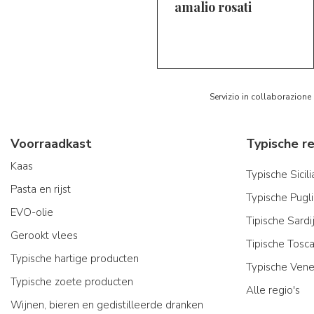
amalio rosati
5/5
AR
Servizio in collaborazione
Voorraadkast
Kaas
Typische Sicil
Pasta en rijst
Typische Pugl
EVO-olie
Tipische Sard
Gerookt vlees
Tipische Tosc
Typische hartige producten
Typische Vene
Typische zoete producten
Alle regio's
Wijnen, bieren en gedistilleerde dranken