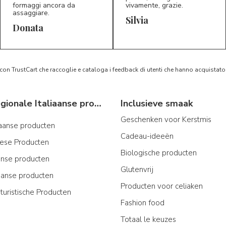
formaggi ancora da
vivamente, grazie.
assaggiare.
Silvia
5/5
5/5
D*
S*
Donata
 con TrustCart che raccoglie e cataloga i feedback di utenti che hanno acquista
Typische regionale Italiaanse producten
Inclusieve smaak
Geschenken voor Kerstmis
iaanse producten
Cadeau-ideeën
iese Producten
Biologische producten
ijnse producten
Glutenvrij
aanse producten
Producten voor celiaken
turistische Producten
Fashion food
Totaal le keuzes