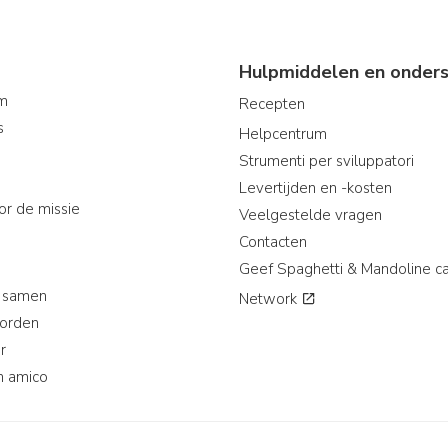
Hulpmiddelen en onders
am
Recepten
s
Helpcentrum
Strumenti per sviluppatori
Levertijden en -kosten
or de missie
Veelgestelde vragen
Contacten
Geef Spaghetti & Mandoline c
 samen
Network
worden
r
n amico