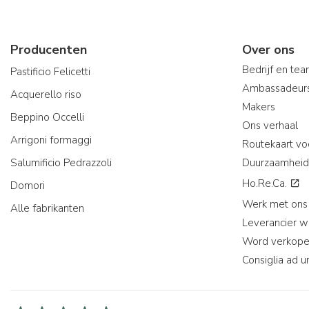
Producenten
Over ons
Bedrijf en te
Pastificio Felicetti
Ambassadeur
Acquerello riso
Makers
Beppino Occelli
Ons verhaal
Arrigoni formaggi
Routekaart vo
Salumificio Pedrazzoli
Duurzaamheid
Ho.Re.Ca.
Domori
Werk met ons
Alle fabrikanten
Leverancier 
Word verkope
Consiglia ad u