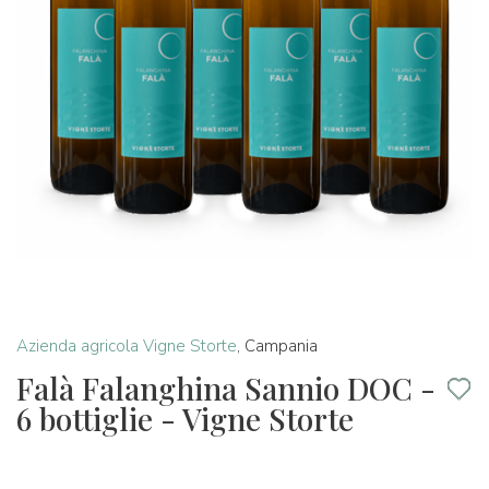
Azienda agricola Vigne Storte
,
Campania
Falà Falanghina Sannio DOC -
6 bottiglie - Vigne Storte