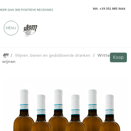
WA: +39 351 865 9444
MEER DAN 900 POSITIEVE RECENSIES
MENU
/
Wijnen, bieren en gedistilleerde dranken
/
Witte
Falà Falanghina Sannio DOC - 6 bottiglie - Vigne Storte
VIP
Koop
Koop
wijnen