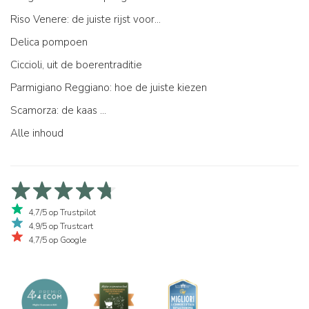
Riso Venere: de juiste rijst voor...
Delica pompoen
Ciccioli, uit de boerentraditie
Parmigiano Reggiano: hoe de juiste kiezen
Scamorza: de kaas ...
Alle inhoud
4,7/5 op Trustpilot
4,9/5 op Trustcart
4,7/5 op Google