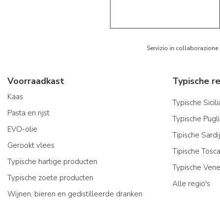
5/5
AR
Servizio in collaborazione
Voorraadkast
Kaas
Typische Sicil
Pasta en rijst
Typische Pugl
EVO-olie
Tipische Sard
Gerookt vlees
Tipische Tosc
Typische hartige producten
Typische Vene
Typische zoete producten
Alle regio's
Wijnen, bieren en gedistilleerde dranken