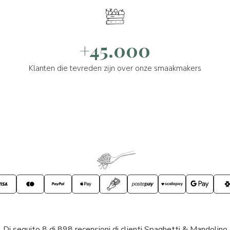
+45.000
Klanten die tevreden zijn over onze smaakmakers
Di seguito 8 di 898 recensioni di clienti Spaghetti & Mandolino