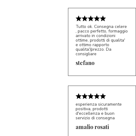
Tutto ok. Consegna celere
, pacco perfetto, formaggio
arrivato in condizioni
ottime, prodotti di qualita'
e ottimo rapporto
qualita'/prezzo. Da
consigliare
5/5
S*
stefano
esperienza sicuramente
positiva, prodotti
d'eccellenza e buon
servizio di consegna
amalio rosati