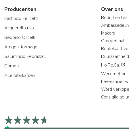
Producenten
Over ons
Bedrijf en te
Pastificio Felicetti
Ambassadeur
Acquerello riso
Makers
Beppino Occelli
Ons verhaal
Arrigoni formaggi
Routekaart vo
Salumificio Pedrazzoli
Duurzaamheid
Ho.Re.Ca.
Domori
Werk met ons
Alle fabrikanten
Leverancier 
Word verkope
Consiglia ad u