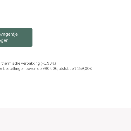
wagentje
egen
 thermische verpakking (+1.90 €)
or bestellingen boven de 990,00€, alstublieft 189,00€