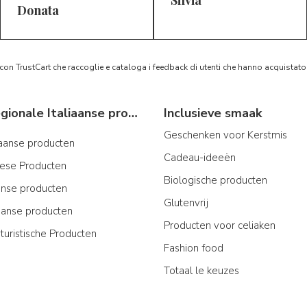
5/5
5/5
D*
S*
Donata
 con TrustCart che raccoglie e cataloga i feedback di utenti che hanno acquista
Typische regionale Italiaanse producten
Inclusieve smaak
Geschenken voor Kerstmis
iaanse producten
Cadeau-ideeën
iese Producten
Biologische producten
ijnse producten
Glutenvrij
aanse producten
Producten voor celiaken
turistische Producten
Fashion food
Totaal le keuzes