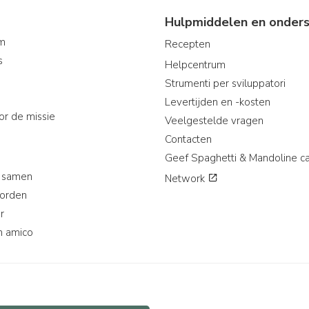
Hulpmiddelen en onders
am
Recepten
s
Helpcentrum
Strumenti per sviluppatori
Levertijden en -kosten
or de missie
Veelgestelde vragen
Contacten
Geef Spaghetti & Mandoline c
 samen
Network
worden
r
n amico