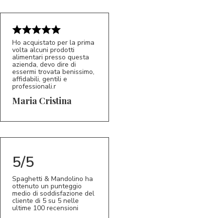
Ho acquistato per la prima
volta alcuni prodotti
alimentari presso questa
azienda, devo dire di
essermi trovata benissimo,
affidabili, gentili e
professionali.r
5/5
MC
Maria Cristina
5/5
Spaghetti & Mandolino ha
ottenuto un punteggio
medio di soddisfazione del
cliente di 5 su 5 nelle
ultime 100 recensioni