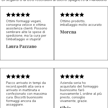
Ottimi formaggi vegani,
Ottimo prodotto,
consegna veloce e ottima
imballaggio molto accurato
assistenza clienti. Possono
Morena
sembrare alte le spese di
spedizione, ma la cura per
l’imballaggio vi stupirà!
Laura Pazzano
5/5
5/5
LP
M*
Pacco arrivato in tempi da
Azienda seria ho
record,spediti alla sera e
acquistato del formaggio
arrivato in mattinata e
buonissimo farò
confezionato con massima
nuovamente L ordine al più
cura. Biscotti buonissimi
presto, consiglio
formaggi ancora da
vivamente, grazie.
assaggiare.
Silvia