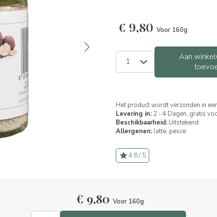
€
9,80
Voor 160g
Aan winkel
toevo
Het product wordt verzonden in een
Levering in:
2 - 4 Dagen, gratis vo
Beschikbaarheid:
Uitstekend
Allergenen:
latte,
pesce
4.8 / 5
€
9,80
Voor 160g