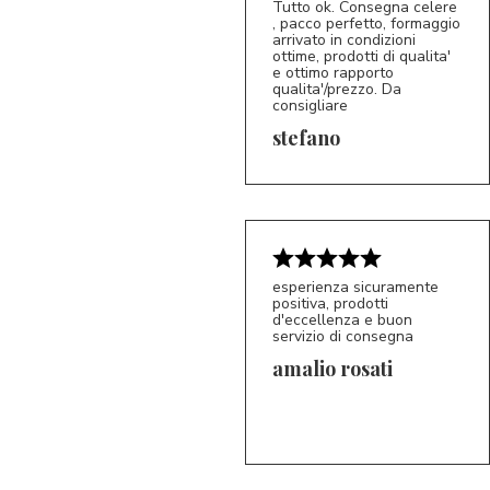
Tutto ok. Consegna celere
, pacco perfetto, formaggio
arrivato in condizioni
ottime, prodotti di qualita'
e ottimo rapporto
qualita'/prezzo. Da
consigliare
5/5
S*
stefano
esperienza sicuramente
positiva, prodotti
d'eccellenza e buon
servizio di consegna
amalio rosati
5/5
AR