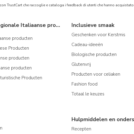
 con TrustCart che raccoglie e cataloga i feedback di utenti che hanno acquista
Typische regionale Italiaanse producten
Inclusieve smaak
Geschenken voor Kerstmis
iaanse producten
Cadeau-ideeën
iese Producten
Biologische producten
ijnse producten
Glutenvrij
aanse producten
Producten voor celiaken
turistische Producten
Fashion food
Totaal le keuzes
Hulpmiddelen en onders
am
Recepten