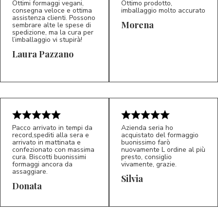
Ottimi formaggi vegani,
Ottimo prodotto,
consegna veloce e ottima
imballaggio molto accurato
assistenza clienti. Possono
Morena
sembrare alte le spese di
spedizione, ma la cura per
l’imballaggio vi stupirà!
Laura Pazzano
5/5
5/5
LP
M*
Pacco arrivato in tempi da
Azienda seria ho
record,spediti alla sera e
acquistato del formaggio
arrivato in mattinata e
buonissimo farò
confezionato con massima
nuovamente L ordine al più
cura. Biscotti buonissimi
presto, consiglio
formaggi ancora da
vivamente, grazie.
assaggiare.
Silvia
5/5
5/5
D*
S*
Donata