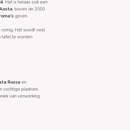
ië
. Het is helaas ook een
'Aosta
, boven de 2000
roma's
geven.
 romig. Het wordt veel
 tafel te worden
ata Rossa
en
n vochtige plaatsen,
hniek van verwerking