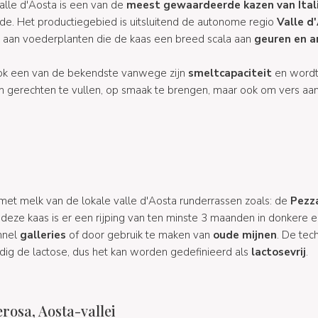
alle d'Aosta is een van de
meest gewaardeerde kazen van Ital
e. Het productiegebied is uitsluitend de autonome regio
Valle d
k aan voederplanten die de kaas een breed scala aan
geuren en a
 ook een van de bekendste vanwege zijn
smeltcapaciteit
en wordt
m gerechten te vullen, op smaak te brengen, maar ook om vers aan
et melk van de lokale valle d'Aosta runderrassen zoals: de
Pezz
 deze kaas is er een rijping van ten minste 3 maanden in donkere e
nnel
galleries
of door gebruik te maken van
oude mijnen
. De tec
edig de lactose, dus het kan worden gedefinieerd als
lactosevrij
.
rosa, Aosta-vallei