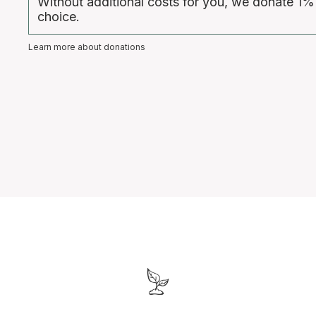
Without additional costs for you, we donate 1%
choice.
Learn more about donations