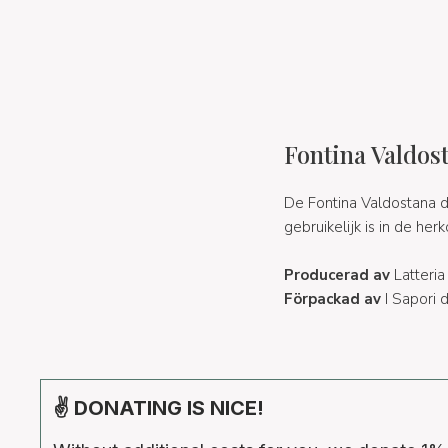
Fontina Valdos
De Fontina Valdostana 
gebruikelijk is in de h
Producerad av
Latteria
Förpackad av
I Sapori d
✌ DONATING IS NICE!