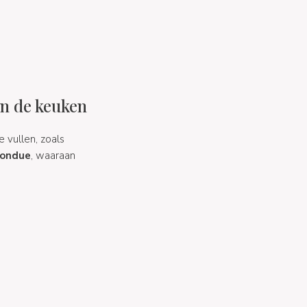
in de keuken
e vullen, zoals
fondue
, waaraan