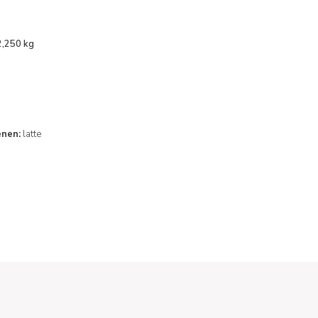
2,250 kg
enen:
latte