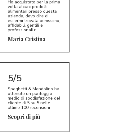
Ho acquistato per la prima
volta alcuni prodotti
alimentari presso questa
azienda, devo dire di
essermi trovata benissimo,
affidabili, gentili e
professionali.r
5/5
MC
Maria Cristina
5/5
Spaghetti & Mandolino ha
ottenuto un punteggio
medio di soddisfazione del
cliente di 5 su 5 nelle
ultime 100 recensioni
Scopri di più