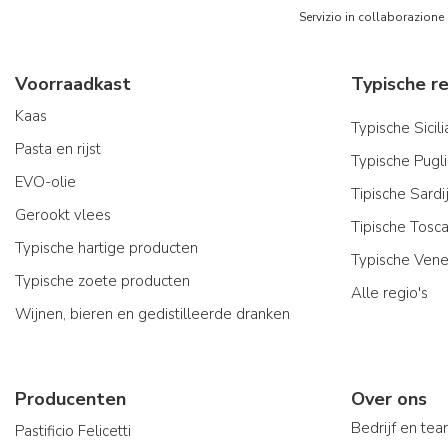
Servizio in collaborazione
Voorraadkast
Kaas
Typische Sicil
Pasta en rijst
Typische Pugl
EVO-olie
Tipische Sard
Gerookt vlees
Tipische Tosc
Typische hartige producten
Typische Vene
Typische zoete producten
Alle regio's
Wijnen, bieren en gedistilleerde dranken
Producenten
Over ons
Bedrijf en te
Pastificio Felicetti