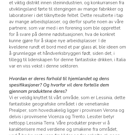
et viktig distrikt innen steinindustrien, og konkurransen fra
utviklingsland førte til stengingen av mange fabrikker og
laboratorier i det tilknyttede feltet. Dette resulterte i tap
av mange arbeidsplasser, og derfor spurte noen av våre
partnere, som var med i en forening som ble opprettet
for å svare på denne nødsituasjonen, hva de konkret
kunne gjøre for å skape nye arbeidsplasser. I de
kveldene rundt et bord med et par glass øl, ble ideen om
å grunnlegge et håndverksbryggeri født, siden det, i
tillegg til lidenskapen for denne fantastiske drikken, i Italia
var en viss vekst i denne sektoren.
Hvordan er deres forhold til hjemlandet og dens
spesifikasjoner? Og hvorfor vil dere fortelle dem
gjennom produktene deres?
Vi er veldig knyttet til vårt område, som er Lessinia, dette
fantastiske geografiske området i de venetianske
Prealper, som hovedsakelig ligger i provinsen Verona og
delvis i provinsene Vicenza og Trento. Lesster betyr
nettopp Lessinia Terra. Våre produkter prøver vi å
karakterisere med verdiene og smakene fra området,