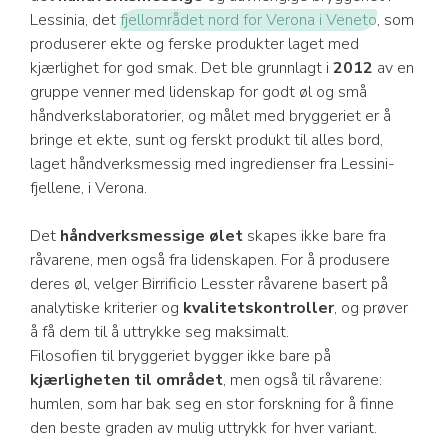
Lessinia, det
fjellområdet nord for Verona i Veneto
, som
produserer ekte og ferske produkter laget med
kjærlighet for god smak. Det ble grunnlagt i
2012
av en
gruppe venner med lidenskap for godt øl og små
håndverkslaboratorier, og målet med bryggeriet er å
bringe et ekte, sunt og ferskt produkt til alles bord,
laget håndverksmessig med ingredienser fra Lessini-
fjellene, i Verona.
Det
håndverksmessige ølet
skapes ikke bare fra
råvarene, men også fra lidenskapen. For å produsere
deres øl, velger Birrificio Lesster råvarene basert på
analytiske kriterier og
kvalitetskontroller
, og prøver
å få dem til å uttrykke seg maksimalt.
Filosofien til bryggeriet bygger ikke bare på
kjærligheten til området
, men også til råvarene:
humlen, som har bak seg en stor forskning for å finne
den beste graden av mulig uttrykk for hver variant.