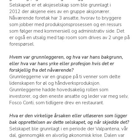
Selskapet er et aksjeselskap som ble grunnlagt i
2012 der aksjene eies av en gruppe aksjonærer.
Nåværende foretak har 3 ansatte, hvorav to bryggere
som jobber med produksjonsprosessen og en ressurs
som følger med kommersiell og administrativ side. Det
er også en utsalg med tap room som drives av 2 unge på
forespørsel.
Hvem var grunnleggeren, og hva var hans bakgrunn,
eller hva var hans yrke eller profesjon hvis det er
forskjellig fra det nåværende?
Grunnleggerne var en gruppe på ti venner som delte
lidenskapen for øl og håndverksproduksjon.
Grunnleggerne hadde hovedsakelig rollen som
investorer, og den eneste ansatte og leder var meg selv,
Fosco Conti, som tidligere drev en restaurant.
Hva er den virkelige årsaken eller utløseren som ligger
bak opprettelsen av dette selskapet, og når skjedde det?
Selskapet ble grunnlagt i en periode der Valpantena, vår
dal, gjennomgikk en alvorlig økonomisk krise. Dalen var