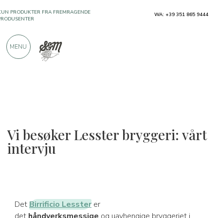
KUN PRODUKTER FRA FREMRAGENDE
WA: +39 351 865 9444
PRODUSENTER
MENU
OVER 900 POSITIVE ANMELDELSER
Vi besøker Lesster bryggeri: vårt
intervju
Det
Birrificio Lesster
er
det
håndverksmessige
og uavhengige bryggeriet i