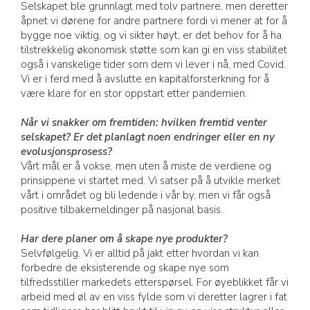
Selskapet ble grunnlagt med tolv partnere, men deretter
åpnet vi dørene for andre partnere fordi vi mener at for å
bygge noe viktig, og vi sikter høyt, er det behov for å ha
tilstrekkelig økonomisk støtte som kan gi en viss stabilitet
også i vanskelige tider som dem vi lever i nå, med Covid.
Vi er i ferd med å avslutte en kapitalforsterkning for å
være klare for en stor oppstart etter pandemien.
Når vi snakker om fremtiden: hvilken fremtid venter
selskapet? Er det planlagt noen endringer eller en ny
evolusjonsprosess?
Vårt mål er å vokse, men uten å miste de verdiene og
prinsippene vi startet med. Vi satser på å utvikle merket
vårt i området og bli ledende i vår by, men vi får også
positive tilbakemeldinger på nasjonal basis.
Har dere planer om å skape nye produkter?
Selvfølgelig. Vi er alltid på jakt etter hvordan vi kan
forbedre de eksisterende og skape nye som
tilfredsstiller markedets etterspørsel. For øyeblikket får vi
arbeid med øl av en viss fylde som vi deretter lagrer i fat