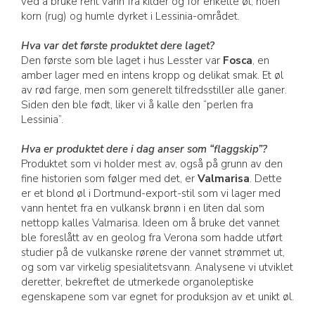
ved å bruke rent vann fra kilder og for enkelte øl, noen
korn (rug) og humle dyrket i Lessinia-området.
Hva var det første produktet dere laget?
Den første som ble laget i hus Lesster var
Fosca
, en
amber lager med en intens kropp og delikat smak. Et øl
av rød farge, men som generelt tilfredsstiller alle ganer.
Siden den ble født, liker vi å kalle den “perlen fra
Lessinia”.
Hva er produktet dere i dag anser som “flaggskip”?
Produktet som vi holder mest av, også på grunn av den
fine historien som følger med det, er
Valmarisa
. Dette
er et blond øl i Dortmund-export-stil som vi lager med
vann hentet fra en vulkansk brønn i en liten dal som
nettopp kalles Valmarisa. Ideen om å bruke det vannet
ble foreslått av en geolog fra Verona som hadde utført
studier på de vulkanske rørene der vannet strømmet ut,
og som var virkelig spesialitetsvann. Analysene vi utviklet
deretter, bekreftet de utmerkede organoleptiske
egenskapene som var egnet for produksjon av et unikt øl.