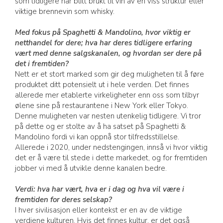
som tidligere har blitt brukt til vin av en viss struktur eller
viktige brennevin som whisky.
Med fokus på Spaghetti & Mandolino, hvor viktig er
netthandel for dere; hva har deres tidligere erfaring
vært med denne salgskanalen, og hvordan ser dere på
det i fremtiden?
Nett er et stort marked som gir deg muligheten til å føre
produktet ditt potensielt ut i hele verden. Det finnes
allerede mer etablerte virkeligheter enn oss som tilbyr
ølene sine på restaurantene i New York eller Tokyo.
Denne muligheten var nesten utenkelig tidligere. Vi tror
på dette og er stolte av å ha satset på Spaghetti &
Mandolino fordi vi kan oppnå stor tilfredsstillelse.
Allerede i 2020, under nedstengingen, innså vi hvor viktig
det er å være til stede i dette markedet, og for fremtiden
jobber vi med å utvikle denne kanalen bedre.
Verdi: hva har vært, hva er i dag og hva vil være i
fremtiden for deres selskap?
I hver sivilisasjon eller kontekst er en av de viktige
verdiene kulturen. Hvis det finnes kultur, er det også