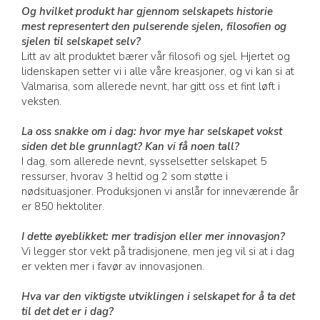
Og hvilket produkt har gjennom selskapets historie
mest representert den pulserende sjelen, filosofien og
sjelen til selskapet selv?
Litt av alt produktet bærer vår filosofi og sjel. Hjertet og
lidenskapen setter vi i alle våre kreasjoner, og vi kan si at
Valmarisa, som allerede nevnt, har gitt oss et fint løft i
veksten.
La oss snakke om i dag: hvor mye har selskapet vokst
siden det ble grunnlagt? Kan vi få noen tall?
I dag, som allerede nevnt, sysselsetter selskapet 5
ressurser, hvorav 3 heltid og 2 som støtte i
nødsituasjoner. Produksjonen vi anslår for inneværende år
er 850 hektoliter.
I dette øyeblikket: mer tradisjon eller mer innovasjon?
Vi legger stor vekt på tradisjonene, men jeg vil si at i dag
er vekten mer i favør av innovasjonen.
Hva var den viktigste utviklingen i selskapet for å ta det
til det det er i dag?