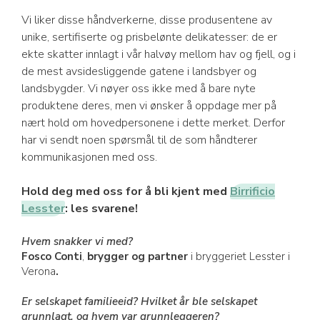
Vi liker disse håndverkerne, disse produsentene av
unike, sertifiserte og prisbelønte delikatesser: de er
ekte skatter innlagt i vår halvøy mellom hav og fjell, og i
de mest avsidesliggende gatene i landsbyer og
landsbygder. Vi nøyer oss ikke med å bare nyte
produktene deres, men vi ønsker å oppdage mer på
nært hold om hovedpersonene i dette merket. Derfor
har vi sendt noen spørsmål til de som håndterer
kommunikasjonen med oss.
Hold deg med oss for å bli kjent med
Birrificio
Lesster
: les svarene!
Hvem snakker vi med?
Fosco Conti
,
brygger og partner
i bryggeriet Lesster i
Verona
.
Er selskapet familieeid? Hvilket år ble selskapet
grunnlagt, og hvem var grunnleggeren?