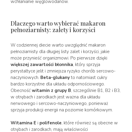
wchłanianie węglowodanów.
Dlaczego warto wybierać makaron
pełnoziarnisty: zalety i korzyści
W codziennej diecie warto uwzględnić makaron
pełnoziarnisty dla długiej listy zalet i korzyści, jakie
może przynieść organizmowi. Po pierwsze dzięki
większej zawartości błonnika
, który sprzyja
perystaltyce jelit i zmniejsza ryzyko chorób sercowo-
naczyniowych.
Beta-glukany
to natomiast cukry
bardzo korzystne dla układu odpornościowego.
Obecność
witamin z grupy B
, szczególnie B1, B2 i B3,
w otrębach i zarodkach jest ważna dla układu
nerwowego i sercowo-naczyniowego, ponieważ
sprzyja produkcji energii na poziomie komórkowym.
Witamina E
i
polifenole
, które również są obecne w
otrębach i zarodkach, mają właściwości