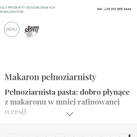
SOLO PRODUKTY OD DOSKONAŁYCH
WA: +39 351 865 9444
PRODUCENTÓW
MENU
PONAD 900 POZYTYWNYCH RECENZJI
Typowe produkty
Makaron i ryż
Makaron pełnoziarnisty
Pełnoziarnista pasta: dobro płynące
z makaronu w mniej rafinowanej
wersji