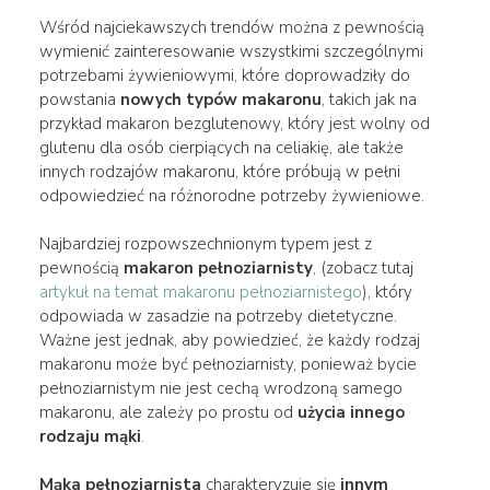
Wśród najciekawszych trendów można z pewnością
wymienić zainteresowanie wszystkimi szczególnymi
potrzebami żywieniowymi, które doprowadziły do
powstania
nowych typów makaronu
, takich jak na
przykład makaron bezglutenowy, który jest wolny od
glutenu dla osób cierpiących na celiakię, ale także
innych rodzajów makaronu, które próbują w pełni
odpowiedzieć na różnorodne potrzeby żywieniowe.
Najbardziej rozpowszechnionym typem jest z
pewnością
makaron pełnoziarnisty
, (zobacz tutaj
artykuł na temat makaronu pełnoziarnistego
), który
odpowiada w zasadzie na potrzeby dietetyczne.
Ważne jest jednak, aby powiedzieć, że każdy rodzaj
makaronu może być pełnoziarnisty, ponieważ bycie
pełnoziarnistym nie jest cechą wrodzoną samego
makaronu, ale zależy po prostu od
użycia
innego
rodzaju mąki
.
Mąka pełnoziarnista
charakteryzuje się
innym