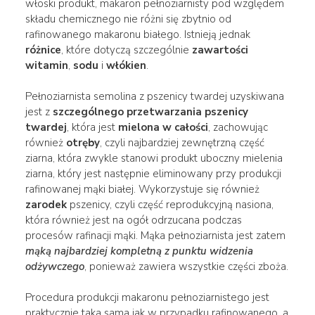
włoski produkt, makaron pełnoziarnisty pod względem
składu chemicznego nie różni się zbytnio od
rafinowanego makaronu białego. Istnieją jednak
różnice
, które dotyczą szczególnie
zawartości
witamin
,
sodu
i
włókien
.
Pełnoziarnista semolina z pszenicy twardej uzyskiwana
jest z
szczególnego przetwarzania pszenicy
twardej
, która jest
mielona w całości
, zachowując
również
otręby
, czyli najbardziej zewnętrzną część
ziarna, która zwykle stanowi produkt uboczny mielenia
ziarna, który jest następnie eliminowany przy produkcji
rafinowanej mąki białej. Wykorzystuje się również
zarodek
pszenicy, czyli część reprodukcyjną nasiona,
która również jest na ogół odrzucana podczas
procesów rafinacji mąki. Mąka pełnoziarnista jest zatem
mąką najbardziej kompletną z punktu widzenia
odżywczego
, ponieważ zawiera wszystkie części zboża.
Procedura produkcji makaronu pełnoziarnistego jest
praktycznie taka sama jak w przypadku rafinowanego, a