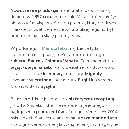
Nowoczesna produkcja
mandorlato rozpoczęła się
dopiero w
1852 roku
wraz z Italo Marani, który założył
pierwszą fabrykę, w której ten produkt, który od dawna
charakteryzował rzemieślniczą produkcję regionu, był
produkowany na skalę przemysłową.
W podkategorii
Mandorlato
znajdziecie tylko
mandorlato najlepszej jakości, a konkretniej tego
cukierni Bauce
z
Cologna Veneta
. To mandorlato o
wyjątkowym smaku
, który delikatnie rozpływa się w
ustach, stając się
kremowy
i otulający.
Migdały
używane są
prażone
i pochodzą z
Puglii
lub wzgórz
Noto i Avola w
Sycylia
.
Bauce produkuje je zgodnie z
historyczną recepturą
już od XIX wieku i obecnie reprezentuje jednego z
najlepszych producentów
z Cologna Veneta. W
2014
roku
został również uznany za
najlepsze mandorlato
z Cologna Veneta z dedykowaną recenzją w magazynie