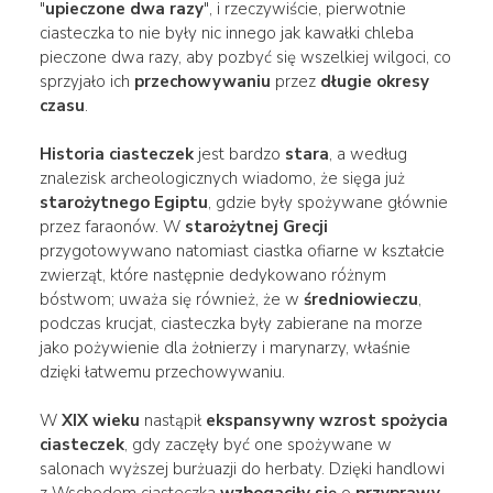
"
upieczone dwa razy
", i rzeczywiście, pierwotnie
ciasteczka to nie były nic innego jak kawałki chleba
pieczone dwa razy, aby pozbyć się wszelkiej wilgoci, co
sprzyjało ich
przechowywaniu
przez
długie okresy
czasu
.
Historia
ciasteczek
jest bardzo
stara
, a według
znalezisk archeologicznych wiadomo, że sięga już
starożytnego Egiptu
, gdzie były spożywane głównie
przez faraonów. W
starożytnej Grecji
przygotowywano natomiast ciastka ofiarne w kształcie
zwierząt, które następnie dedykowano różnym
bóstwom; uważa się również, że w
średniowieczu
,
podczas krucjat, ciasteczka były zabierane na morze
jako pożywienie dla żołnierzy i marynarzy, właśnie
dzięki łatwemu przechowywaniu.
W
XIX wieku
nastąpił
ekspansywny wzrost
spożycia
ciasteczek
, gdy zaczęły być one spożywane w
salonach wyższej burżuazji do herbaty. Dzięki handlowi
z Wschodem ciasteczka
wzbogaciły się
o
przyprawy
,