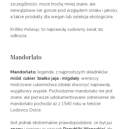
szczególności, może trochę mniej znane, ale
niewątpliwie nie gorsze pod względem smaku i jakości,
a także produkty dla wegan lub selekcja ekologiczna.
Krótko mówiąc, to naprawdę cudowny świat do
odkrycia.
Mandorlato
Mandorlato
, legenda: z najprostszych składników,
miód
,
cukier
,
białko jaja
i
migdały
, weneccy
mistrzowie cukiernictwa zdołali stworzyć naprawdę
wyjątkowy wypiek. Pochodzenie mandorlato nie jest
znane, ale pierwsze udokumentowane odniesienie do
mandorlato pochodzi aż z 1540 roku w tekście
Lodovico Dolce.
Jest jednak ekstremalnie prawdopodobne, że był już
znany
i ceniony w czasach
Republiki Weneckiej
, do