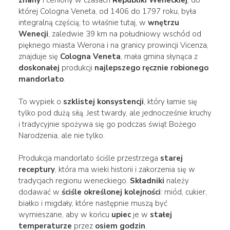
której Cologna Veneta, od 1406 do 1797 roku, była
integralną częścią; to właśnie tutaj, w
wnętrzu
Wenecji
, zaledwie 39 km na południowy wschód od
pięknego miasta Werona i na granicy prowincji Vicenza,
znajduje się
Cologna Veneta
, mała gmina słynąca z
doskonałej
produkcji
najlepszego ręcznie robionego
mandorlato
.
To wypiek o
szklistej konsystencji
, który łamie się
tylko pod dużą siłą. Jest twardy, ale jednocześnie kruchy
i tradycyjnie spożywa się go podczas świąt Bożego
Narodzenia, ale nie tylko.
Produkcja mandorlato ściśle przestrzega
starej
receptury
, która ma wieki historii i zakorzenia się w
tradycjach regionu weneckiego.
Składniki
należy
dodawać w
ściśle określonej kolejności
: miód, cukier,
białko i migdały, które następnie muszą być
wymieszane, aby w końcu
upiec
je w
stałej
temperaturze
przez
osiem godzin
.