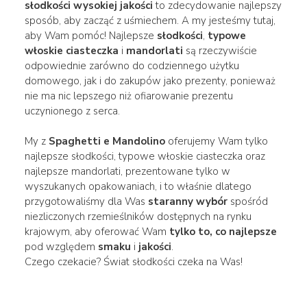
słodkości wysokiej jakości
to zdecydowanie najlepszy
sposób, aby zacząć z uśmiechem. A my jesteśmy tutaj,
aby Wam pomóc! Najlepsze
słodkości
,
typowe
włoskie ciasteczka
i
mandorlati
są rzeczywiście
odpowiednie zarówno do codziennego użytku
domowego, jak i do zakupów jako prezenty, ponieważ
nie ma nic lepszego niż ofiarowanie prezentu
uczynionego z serca.
My z
Spaghetti e Mandolino
oferujemy Wam tylko
najlepsze słodkości, typowe włoskie ciasteczka oraz
najlepsze mandorlati, prezentowane tylko w
wyszukanych opakowaniach, i to właśnie dlatego
przygotowaliśmy dla Was
staranny wybór
spośród
niezliczonych rzemieślników dostępnych na rynku
krajowym, aby oferować Wam
tylko to, co najlepsze
pod względem
smaku
i
jakości
.
Czego czekacie? Świat słodkości czeka na Was!