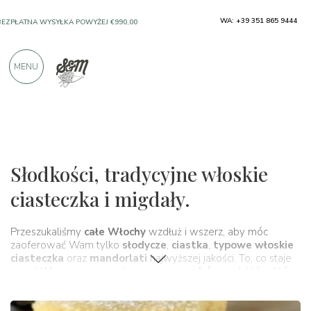
SOLO PRODUKTY OD DOSKONAŁYCH
WA: +39 351 865 9444
PRODUCENTÓW
MENU
PONAD 900 POZYTYWNYCH RECENZJI
Typowe produkty
Ciasteczka i nugat migdałowy
Słodkości, tradycyjne włoskie
ciasteczka i migdały.
Przeszukaliśmy
całe Włochy
wzdłuż i wszerz, aby móc
zaoferować Wam tylko
słodycze
,
ciastka
,
typowe włoskie
ciasteczka
oraz
mandorlati
najwyższej jakości. To, co staje
przed Waszymi oczami, to
ogromny wybór
produktów, które,
w całej swojej prostocie, kryją historię i
tradycje
całego kraju.