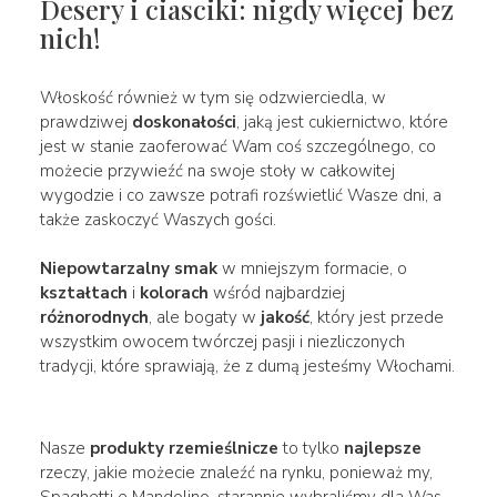
Desery i ciasciki: nigdy więcej bez
nich!
Włoskość również w tym się odzwierciedla, w
prawdziwej
doskonałości
, jaką jest cukiernictwo, które
jest w stanie zaoferować Wam coś szczególnego, co
możecie przywieźć na swoje stoły w całkowitej
wygodzie i co zawsze potrafi rozświetlić Wasze dni, a
także zaskoczyć Waszych gości.
Niepowtarzalny smak
w mniejszym formacie, o
kształtach
i
kolorach
wśród najbardziej
różnorodnych
, ale bogaty w
jakość
, który jest przede
wszystkim owocem twórczej pasji i niezliczonych
tradycji, które sprawiają, że z dumą jesteśmy Włochami.
Nasze
produkty rzemieślnicze
to tylko
najlepsze
rzeczy, jakie możecie znaleźć na rynku, ponieważ my,
Spaghetti e Mandolino, starannie wybraliśmy dla Was