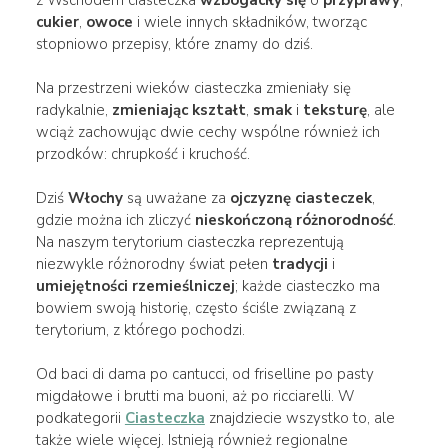
cukier
,
owoce
i wiele innych składników, tworząc
stopniowo przepisy, które znamy do dziś.
Na przestrzeni wieków ciasteczka zmieniały się
radykalnie,
zmieniając
kształt
,
smak
i
teksturę
, ale
wciąż zachowując dwie cechy wspólne również ich
przodków: chrupkość i kruchość.
Dziś
Włochy
są uważane za
ojczyznę ciasteczek
,
gdzie można ich zliczyć
nieskończoną różnorodność
.
Na naszym terytorium ciasteczka reprezentują
niezwykle różnorodny świat pełen
tradycji
i
umiejętności rzemieślniczej
; każde ciasteczko ma
bowiem swoją historię, często ściśle związaną z
terytorium, z którego pochodzi.
Od baci di dama po cantucci, od friselline po pasty
migdałowe i brutti ma buoni, aż po ricciarelli. W
podkategorii
Ciasteczka
znajdziecie wszystko to, ale
także wiele więcej. Istnieją również regionalne