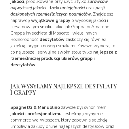
jakości
, produkowane przy użyciu tylko
surowców
najwyższej jakości
, dzięki
umiejętności
oraz
pasji
doskonałych rzemieślniczych podmiotów
. Znajdziesz
naprawdę
wyjątkowe grappy
o wysokiej jakości i
niesamowitym smaku, takie jak Grappa di Amarone,
Grappa Invecchiata di Moscato i wiele innych.
Różnorodność
destylatów
zaskoczy cię również
jakością, oryginalnością i smakami. Zawsze wybieraj to,
co najlepsze i serwuj na swoim stole tylko
najlepsze z
rzemieślniczej produkcji likierów, grapp i
destylatów
.
JAK WYSYŁAMY NAJLEPSZE DESTYLATY
I GRAPPY
Spaghetti & Mandolino
zawsze był synonimem
jakości
i
profesjonalizmu
: jesteśmy jedynym e-
commerce we Włoszech, który zapewnia selekcję i
umożliwia zakupy online najlepszych destylatów oraz