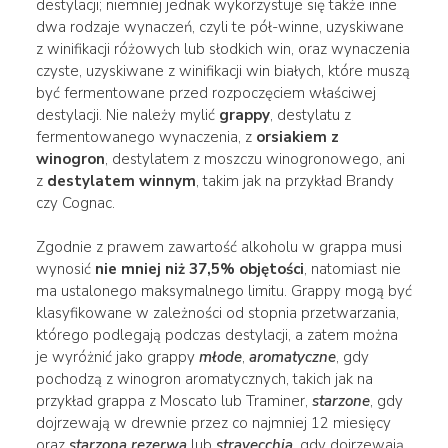
destylacji; niemniej jednak wykorzystuje się także inne
dwa rodzaje wynaczeń, czyli te pół-winne, uzyskiwane
z winifikacji różowych lub słodkich win, oraz wynaczenia
czyste, uzyskiwane z winifikacji win białych, które muszą
być fermentowane przed rozpoczęciem właściwej
destylacji. Nie należy mylić
grappy
, destylatu z
fermentowanego wynaczenia, z
orsiakiem z
winogron
, destylatem z moszczu winogronowego, ani
z
destylatem winnym
, takim jak na przykład Brandy
czy Cognac.
Zgodnie z prawem zawartość alkoholu w grappa musi
wynosić
nie mniej niż 37,5% objętości
, natomiast nie
ma ustalonego maksymalnego limitu. Grappy mogą być
klasyfikowane w zależności od stopnia przetwarzania,
którego podlegają podczas destylacji, a zatem można
je wyróżnić jako grappy
młode
,
aromatyczne
, gdy
pochodzą z winogron aromatycznych, takich jak na
przykład grappa z Moscato lub Traminer,
starzone
, gdy
dojrzewają w drewnie przez co najmniej 12 miesięcy
oraz
starzona rezerwa
lub
stravecchia
, gdy dojrzewają