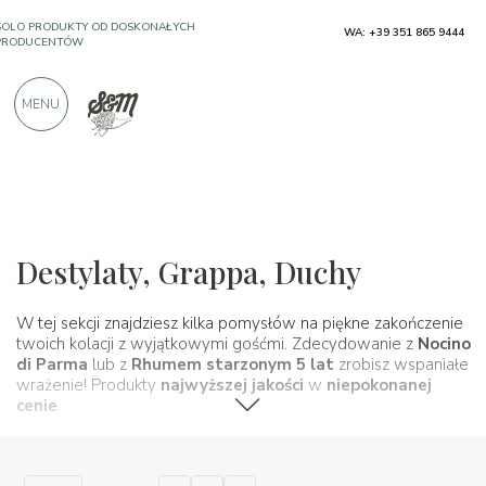
PRODUCENTÓW
WA: +39 351 865 9444
PONAD 900 POZYTYWNYCH RECENZJI
MENU
Wina, piwa i mocne alkohole
Distillati e liquori
Destylaty, Grappa, Duchy
W tej sekcji znajdziesz kilka pomysłów na piękne zakończenie
twoich kolacji z wyjątkowymi gośćmi. Zdecydowanie z
Nocino
di Parma
lub z
Rhumem starzonym 5 lat
zrobisz wspaniałe
wrażenie! Produkty
najwyższej jakości
w
niepokonanej
cenie
.