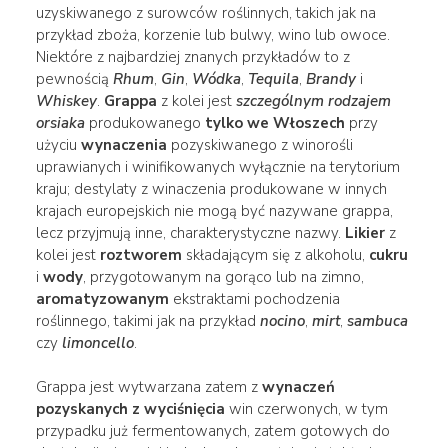
uzyskiwanego z surowców roślinnych, takich jak na
przykład zboża, korzenie lub bulwy, wino lub owoce.
Niektóre z najbardziej znanych przykładów to z
pewnością
Rhum
,
Gin
,
Wódka
,
Tequila
,
Brandy
i
Whiskey
.
Grappa
z kolei jest
szczególnym rodzajem
orsiaka
produkowanego
tylko we Włoszech
przy
użyciu
wynaczenia
pozyskiwanego z winorośli
uprawianych i winifikowanych wyłącznie na terytorium
kraju; destylaty z winaczenia produkowane w innych
krajach europejskich nie mogą być nazywane grappa,
lecz przyjmują inne, charakterystyczne nazwy.
Likier
z
kolei jest
roztworem
składającym się z alkoholu,
cukru
i
wody
, przygotowanym na gorąco lub na zimno,
aromatyzowanym
ekstraktami pochodzenia
roślinnego, takimi jak na przykład
nocino
,
mirt
,
sambuca
czy
limoncello
.
Grappa jest wytwarzana zatem z
wynaczeń
pozyskanych z wyciśnięcia
win czerwonych, w tym
przypadku już fermentowanych, zatem gotowych do