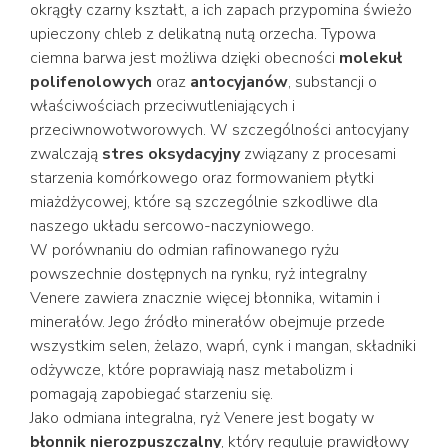
okrągły czarny kształt, a ich zapach przypomina świeżo
upieczony chleb z delikatną nutą orzecha. Typowa
ciemna barwa jest możliwa dzięki obecności
molekuł
polifenolowych
oraz
antocyjanów
, substancji o
właściwościach przeciwutleniających i
przeciwnowotworowych. W szczególności antocyjany
zwalczają
stres oksydacyjny
związany z procesami
starzenia komórkowego oraz formowaniem płytki
miażdżycowej, które są szczególnie szkodliwe dla
naszego układu sercowo-naczyniowego.
W porównaniu do odmian rafinowanego ryżu
powszechnie dostępnych na rynku, ryż integralny
Venere zawiera znacznie więcej błonnika, witamin i
minerałów. Jego źródło minerałów obejmuje przede
wszystkim selen, żelazo, wapń, cynk i mangan, składniki
odżywcze, które poprawiają nasz metabolizm i
pomagają zapobiegać starzeniu się.
Jako odmiana integralna, ryż Venere jest bogaty w
błonnik nierozpuszczalny
, który reguluje prawidłowy