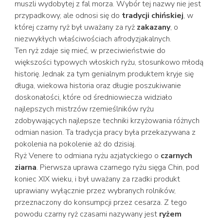
muszli wydobytej z fal morza. Wybór tej nazwy nie jest
przypadkowy, ale odnosi się do
tradycji chińskiej
, w
której czarny ryż był uważany za ryż
zakazany
, o
niezwykłych właściwościach afrodyzjakalnych.
Ten ryż zdaje się mieć, w przeciwieństwie do
większości typowych włoskich ryżu, stosunkowo młodą
historię. Jednak za tym genialnym produktem kryje się
długa, wiekowa historia oraz długie poszukiwanie
doskonałości, które od średniowiecza widziało
najlepszych mistrzów rzemieślników ryżu
zdobywających najlepsze techniki krzyżowania różnych
odmian nasion. Ta tradycja pracy była przekazywana z
pokolenia na pokolenie aż do dzisiaj.
Ryż Venere to odmiana ryżu azjatyckiego o
czarnych
ziarna
. Pierwsza uprawa czarnego ryżu sięga Chin, pod
koniec XIX wieku, i był uważany za rzadki produkt
uprawiany wyłącznie przez wybranych rolników,
przeznaczony do konsumpcji przez cesarza. Z tego
powodu czarny ryż czasami nazywany jest
ryżem