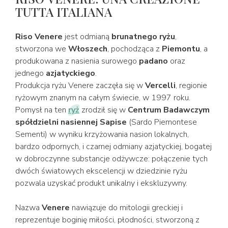
TUTTA ITALIANA
Riso Venere
jest odmianą
brunatnego ryżu
,
stworzona we
Włoszech
, pochodząca z
Piemontu
, a
produkowana z nasienia surowego
padano
oraz
jednego
azjatyckiego
.
Produkcja ryżu Venere zaczęła się w
Vercelli
, regionie
ryżowym znanym na całym świecie, w 1997 roku.
Pomysł na ten
ryż
zrodził się w
Centrum Badawczym
spółdzielni nasiennej Sapise
(Sardo Piemontese
Sementi) w wyniku krzyżowania nasion lokalnych,
bardzo odpornych, i czarnej odmiany azjatyckiej, bogatej
w dobroczynne substancje odżywcze: połączenie tych
dwóch światowych ekscelencji w dziedzinie ryżu
pozwala uzyskać produkt unikalny i ekskluzywny.
Nazwa
Venere
nawiązuje do mitologii greckiej i
reprezentuje boginię miłości, płodności, stworzoną z