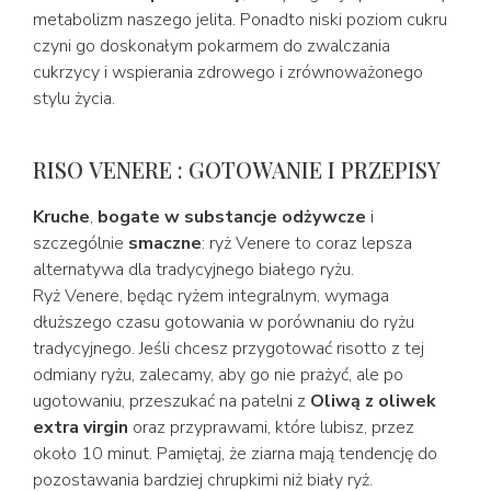
metabolizm naszego jelita. Ponadto niski poziom cukru
czyni go doskonałym pokarmem do zwalczania
cukrzycy i wspierania zdrowego i zrównoważonego
stylu życia.
RISO VENERE : GOTOWANIE I PRZEPISY
Kruche
,
bogate w substancje odżywcze
i
szczególnie
smaczne
: ryż Venere to coraz lepsza
alternatywa dla tradycyjnego białego ryżu.
Ryż Venere, będąc ryżem integralnym, wymaga
dłuższego czasu gotowania w porównaniu do ryżu
tradycyjnego. Jeśli chcesz przygotować risotto z tej
odmiany ryżu, zalecamy, aby go nie prażyć, ale po
ugotowaniu, przeszukać na patelni z
Oliwą z oliwek
extra virgin
oraz przyprawami, które lubisz, przez
około 10 minut. Pamiętaj, że ziarna mają tendencję do
pozostawania bardziej chrupkimi niż biały ryż.