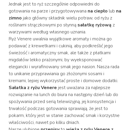
Jednak jest to ryż szczególnie odpowiedni do
gotowania na parze i przygotowywana
na ciepło
lub
na
zimno
jako główny składnik wielu potraw, od ryżu z
roślinami strączkowymi po słynną
sałatkę ryżową
z
warzywami według własnego uznania.
Ryż Venere uwalnia wyjątkowe aromaty i można go
podawać z krewetkami i cukinią, aby podkreślić jego
świeżość i aromatyczny smak, ale także z płatkami
migdałów lekko prażonymi, by wyeksponować
elegancki i wyrafinowany smak jego nasion. Nasza rada
to unikanie przyprawiania go złożonymi sosami i
kremami, lepiej wykorzystać proste i domowe dodatki.
Sałatka z ryżu Venere
jest uważana za najlepsze
rozwiązanie na lunch do biura na następny dzień lub do
spożywania przed serią telewizyjną, jej konsystencja i
trwałość podczas gotowania sprawiają, że jest to
pokarm, który jest w stanie zachować smak i korzystne
właściwości, nawet po kilku dniach.
Nasze ulubione
przepisy
to
wieża z ryżu Venere z