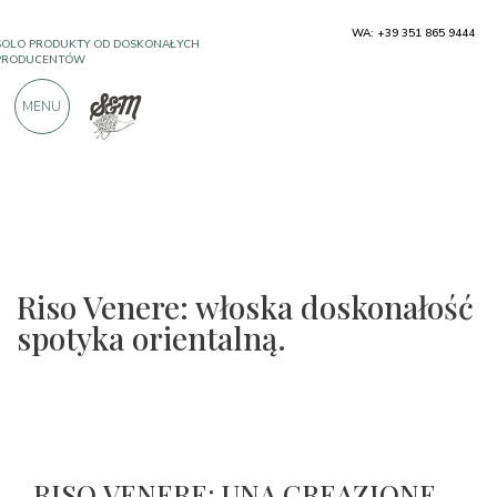
SOLO PRODUKTY OD DOSKONAŁYCH
WA: +39 351 865 9444
PRODUCENTÓW
MENU
PONAD 900 POZYTYWNYCH RECENZJI
Riso Venere: włoska doskonałość
spotyka orientalną.
RISO VENERE: UNA CREAZIONE