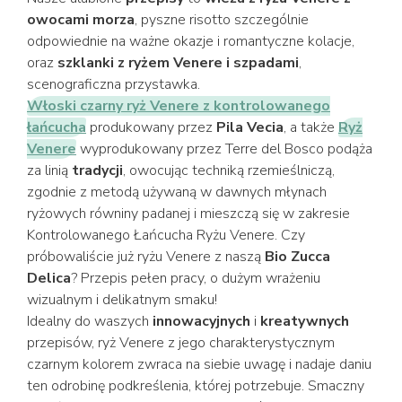
owocami morza
, pyszne risotto szczególnie
odpowiednie na ważne okazje i romantyczne kolacje,
oraz
szklanki z ryżem Venere i szpadami
,
scenograficzna przystawka.
Włoski czarny ryż Venere z kontrolowanego
łańcucha
produkowany przez
Pila Vecia
, a także
Ryż
Venere
wyprodukowany przez Terre del Bosco podąża
za linią
tradycji
, owocując techniką rzemieślniczą,
zgodnie z metodą używaną w dawnych młynach
ryżowych równiny padanej i mieszczą się w zakresie
Kontrolowanego Łańcucha Ryżu Venere. Czy
próbowaliście już ryżu Venere z naszą
Bio Zucca
Delica
? Przepis pełen pracy, o dużym wrażeniu
wizualnym i delikatnym smaku!
Idealny do waszych
innowacyjnych
i
kreatywnych
przepisów, ryż Venere z jego charakterystycznym
czarnym kolorem zwraca na siebie uwagę i nadaje daniu
ten odrobinę podkreślenia, której potrzebuje. Smaczny