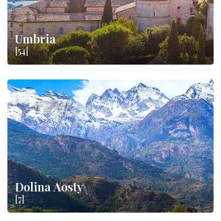
Umbria
[54]
Dolina Aosty
[7]