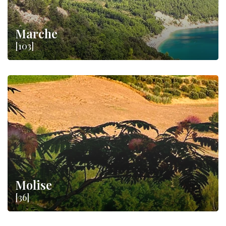
Marche
[103]
Molise
[36]