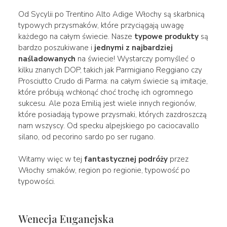
Od Sycylii po Trentino Alto Adige Włochy są skarbnicą
typowych przysmaków, które przyciągają uwagę
każdego na całym świecie. Nasze
typowe produkty
są
bardzo poszukiwane i
jednymi z najbardziej
naśladowanych
na świecie! Wystarczy pomyśleć o
kilku znanych DOP, takich jak Parmigiano Reggiano czy
Prosciutto Crudo di Parma: na całym świecie są imitacje,
które próbują wchłonąć choć trochę ich ogromnego
sukcesu. Ale poza Emilią jest wiele innych regionów,
które posiadają typowe przysmaki, których zazdroszczą
nam wszyscy. Od specku alpejskiego po caciocavallo
silano, od pecorino sardo po ser rugano.
Witamy więc w tej
fantastycznej podróży
przez
Włochy smaków, region po regionie, typowość po
typowości.
Wenecja Euganejska