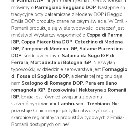
di Parma DOP
. Innym królem jest król serów włoskich:
mówimy o
Parmigiano Reggiano DOP
. Następnie są
tradycyjne octy balsamiczne z Modeny DOP i Reggio
Emilia DOP, produkty znane na całym świecie. W Emilii-
Romanii produkuje się wiele typowości: oznaczeń jest
mnóstwo! Wystarczy wspomnieć o
Coppa di Parma
IGP
,
Coppa Piacentina DOP
,
Cotechino di Modena
IGP
,
Zampone di Modena IGP
,
Salame Piacentino
DOP
, średniowiecznym
Salama da Sugo IGP di
Ferrara
,
Mortadella di Bologna IGP
. Niezwykłą
typowością w dziedzinie serowarstwa jest
Formaggio
di Fossa di Sogliano DOP
, a ziemia tej regionu daje
nam
Scalogno di Romagna DOP
,
Pera emiliano
romagnola IGP
,
Brzoskwinia i Nektaryna z Romanii
IGP
. Emilia jest również związana z dwoma
szczególnymi winami:
Lambrusco
i
Trebbiano
. Nie
pozostaje Ci nic innego, jak tylko otworzyć naszą
skarbnice regionalnych produktów typowych z Emilia-
Romanii dostępnych online!