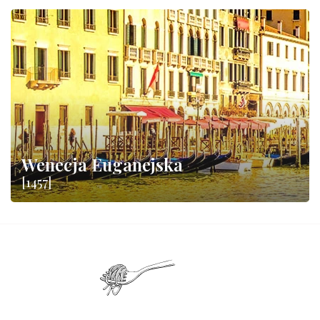
Wenecja Euganejska
[1457]