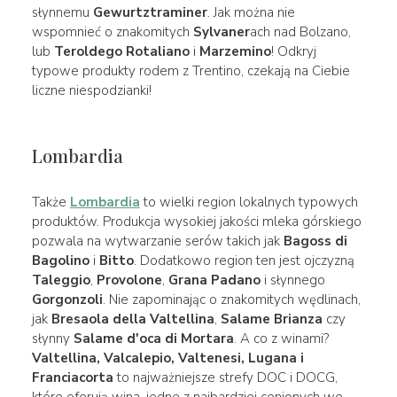
słynnemu
Gewurtztraminer
. Jak można nie
wspomnieć o znakomitych
Sylvaner
ach nad Bolzano,
lub
Teroldego Rotaliano
i
Marzemino
! Odkryj
typowe produkty rodem z Trentino, czekają na Ciebie
liczne niespodzianki!
Lombardia
Także
Lombardia
to wielki region lokalnych typowych
produktów. Produkcja wysokiej jakości mleka górskiego
pozwala na wytwarzanie serów takich jak
Bagoss di
Bagolino
i
Bitto
. Dodatkowo region ten jest ojczyzną
Taleggio
,
Provolone
,
Grana Padano
i słynnego
Gorgonzoli
. Nie zapominając o znakomitych wędlinach,
jak
Bresaola della Valtellina
,
Salame Brianza
czy
słynny
Salame d'oca di Mortara
. A co z winami?
Valtellina, Valcalepio, Valtenesi, Lugana i
Franciacorta
to najważniejsze strefy DOC i DOCG,
które oferują wina, jedne z najbardziej cenionych we