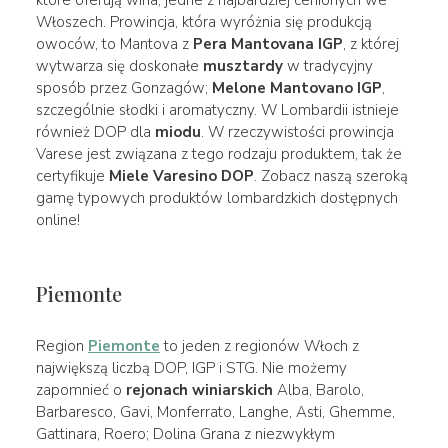
Włoszech. Prowincja, która wyróżnia się produkcją
owoców, to Mantova z
Pera Mantovana IGP
, z której
wytwarza się doskonałe
musztardy
w tradycyjny
sposób przez Gonzagów;
Melone Mantovano IGP
,
szczególnie słodki i aromatyczny. W Lombardii istnieje
również DOP dla
miodu
. W rzeczywistości prowincja
Varese jest związana z tego rodzaju produktem, tak że
certyfikuje
Miele Varesino DOP
. Zobacz naszą szeroką
gamę typowych produktów lombardzkich dostępnych
online!
Piemonte
Region
Piemonte
to jeden z regionów Włoch z
największą liczbą DOP, IGP i STG. Nie możemy
zapomnieć o
rejonach winiarskich
Alba, Barolo,
Barbaresco, Gavi, Monferrato, Langhe, Asti, Ghemme,
Gattinara, Roero; Dolina Grana z niezwykłym