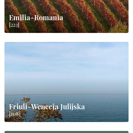
Emilia-Romania
[223]
Friuli-Wenecja Julijska
[108]