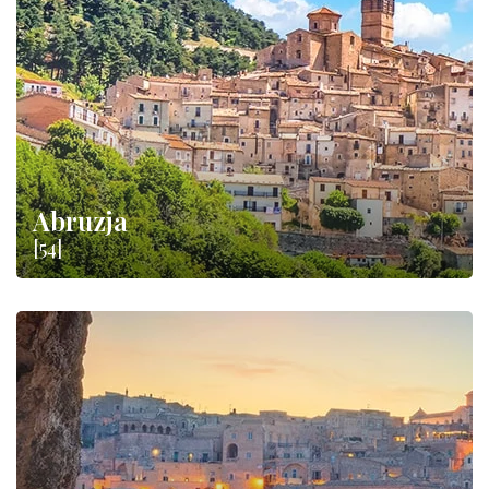
się w rzeczywistości na
kulturę enogastronomiczną
naszego
kraju. Prawdziwa podróż smaków: wybierz swoje miejsce
docelowe i typowości, które chcesz skosztować!
Abruzja
[54]