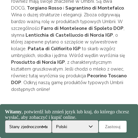
również mają swoje znaczenie w Umbrii. Są dwa
DOCG,
Torgiano Rosso
i
Sagrantino di Montefalco
.
Wina o dużej strukturze i elegancji. Zboża odgrywają
bardzo ważną rolę w produktach typowych Umbrii. W
szczególności
Farro di Monteleone di Spoleto DOP
,
słynna
Lenticchia di Castelluccio di Norcia IGP
, o
której zapewne pytano o szczęście w sylwestrowe
kolacje.
Patata di Colfiorito IGP
to skarb wzgórz
umbryjskich, słodka i jędrna. Wśród wędlin wyróżnia się
Prosciutto di Norcia IGP
, z charakterystycznym
kształtem gruszkowatym. Jeśli chodzi o mleko z owiec,
również tutaj wyróżnia się produkcja
Pecorino Toscano
DOP
. Odkryj naszą gamę produktów typowych Umbrii
dostępnych online!
Abruzja
Abruzja
to region wielkiej produkcji zbóż, winnic i
oliwek.
Rybołówstwo
to kluczowy element