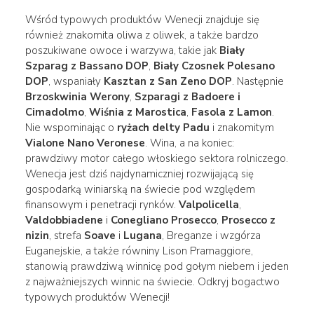
Wśród typowych produktów Wenecji znajduje się
również znakomita oliwa z oliwek, a także bardzo
poszukiwane owoce i warzywa, takie jak
Biały
Szparag z Bassano DOP
,
Biały Czosnek Polesano
DOP
, wspaniały
Kasztan z San Zeno DOP
. Następnie
Brzoskwinia Werony
,
Szparagi z Badoere i
Cimadolmo
,
Wiśnia z Marostica
,
Fasola z Lamon
.
Nie wspominając o
ryżach delty Padu
i znakomitym
Vialone Nano Veronese
. Wina, a na koniec:
prawdziwy motor całego włoskiego sektora rolniczego.
Wenecja jest dziś najdynamiczniej rozwijającą się
gospodarką winiarską na świecie pod względem
finansowym i penetracji rynków.
Valpolicella
,
Valdobbiadene
i
Conegliano Prosecco
,
Prosecco z
nizin
, strefa
Soave
i
Lugana
, Breganze i wzgórza
Euganejskie, a także równiny Lison Pramaggiore,
stanowią prawdziwą winnicę pod gołym niebem i jeden
z najważniejszych winnic na świecie. Odkryj bogactwo
typowych produktów Wenecji!