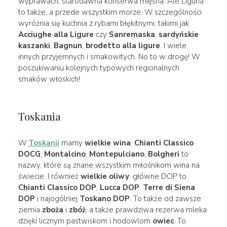
wyprawach, starodawna konserwa mięsna. Ale Liguria
to także, a przede wszystkim morze. W szczególności
wyróżnia się kuchnia z rybami błękitnymi, takimi jak
Acciughe alla Ligure
czy
Sanremaska
,
sardyńskie
kaszanki
,
Bagnun
,
brodetto alla ligure
. I wiele
innych przyjemnych i smakowitych. No to w drogę! W
poszukiwaniu kolejnych typowych regionalnych
smaków włoskich!
Toskania
W
Toskanii
mamy
wielkie wina
:
Chianti Classico
DOCG
,
Montalcino
,
Montepulciano
,
Bolgheri
to
nazwy, które są znane wszystkim miłośnikom wina na
świecie. I również
wielkie oliwy
: główne DOP to
Chianti Classico DOP
,
Lucca DOP
,
Terre di Siena
DOP
i najogólniej
Toskano DOP
. To także od zawsze
ziemia
zboża
i
zbóż
, a także prawdziwa rezerwa mleka
dzięki licznym pastwiskom i hodowlom
owiec
. To