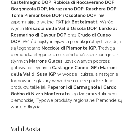
Castelmagno DOP
,
Robiola di Roccaverano DOP
,
Gorgonzola DOP
,
Murazzano DOP
,
Raschera DOP
,
Toma Piemontese DOP
i
Ossolano DOP
, nie
zapominając o ważnej PAT jak
Bettelmatt
. Wśród
wędlin
Bresaola della Val d'Ossola DOP
,
Lardo al
Rosmarino di Cavour DOP
oraz
Crudo di Cuneo
DOP
. Wśród najsłynniejszych produkcji rolnych znajdują
się legendarne
Nocciole di Piemonte IGP
. Tradycja
piemoncka eleganckich cukierni toruńskich znana jest z
słynnych
Marrons Glaces
, uzyskiwanych poprzez
gotowanie słynnych
Castagne Cuneo IGP
i
Marroni
della Val di Susa IGP
w wodzie i cukrze, a następnie
formowanie glazury w wodzie i cukrze pudrze. Inne
produkty, takie jak
Peperoni di Carmagnola
i
Cardo
Gobbo di Nizza Monferrato
, są dziełami sztuki ziemi
piemonckiej. Typowe produkty regionalne Piemoncie są
warte odkrycia!
Val d'Aosta