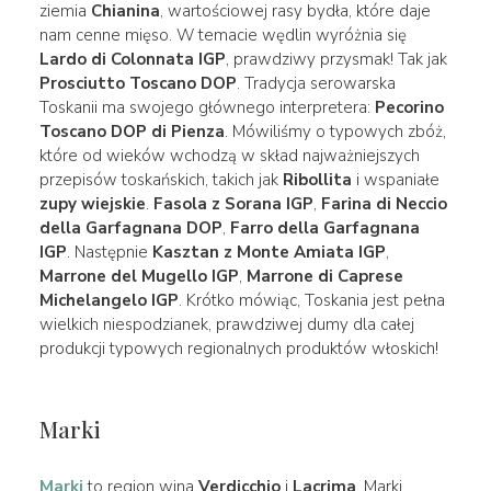
ziemia
Chianina
, wartościowej rasy bydła, które daje
nam cenne mięso. W temacie wędlin wyróżnia się
Lardo di Colonnata IGP
, prawdziwy przysmak! Tak jak
Prosciutto Toscano DOP
. Tradycja serowarska
Toskanii ma swojego głównego interpretera:
Pecorino
Toscano DOP di Pienza
. Mówiliśmy o typowych zbóż,
które od wieków wchodzą w skład najważniejszych
przepisów toskańskich, takich jak
Ribollita
i wspaniałe
zupy wiejskie
.
Fasola z Sorana IGP
,
Farina di Neccio
della Garfagnana DOP
,
Farro della Garfagnana
IGP
. Następnie
Kasztan z Monte Amiata IGP
,
Marrone del Mugello IGP
,
Marrone di Caprese
Michelangelo IGP
. Krótko mówiąc, Toskania jest pełna
wielkich niespodzianek, prawdziwej dumy dla całej
produkcji typowych regionalnych produktów włoskich!
Marki
Marki
to region wina
Verdicchio
i
Lacrima
. Marki