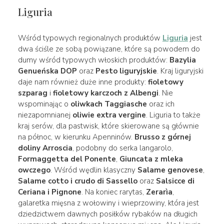
Liguria
Wśród typowych regionalnych produktów
Liguria
jest
dwa ściśle ze sobą powiązane, które są powodem do
dumy wśród typowych włoskich produktów:
Bazylia
Genueńska DOP
oraz
Pesto liguryjskie
. Kraj liguryjski
daje nam również duże inne produkty:
fioletowy
szparag
i
fioletowy karczoch z Albengi
. Nie
wspominając o
oliwkach Taggiasche
oraz ich
niezapomnianej
oliwie extra vergine
. Liguria to także
kraj serów, dla pastwisk, które skierowane są głównie
na północ, w kierunku Apenninów.
Brusso z górnej
doliny Arroscia
, podobny do serka langarolo,
Formaggetta del Ponente
,
Giuncata z mleka
owczego
. Wśród wędlin klasyczny
Salame genovese
,
Salame cotto i crudo di Sassello
oraz
Salsicce di
Ceriana i Pignone
. Na koniec rarytas,
Zerarìa
,
galaretka mięsna z wołowiny i wieprzowiny, która jest
dziedzictwem dawnych posiłków rybaków na długich