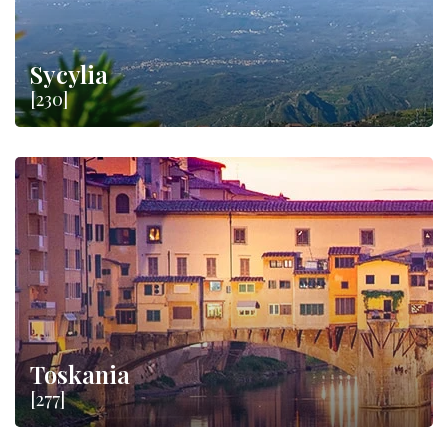
Sycylia
[230]
Toskania
[277]