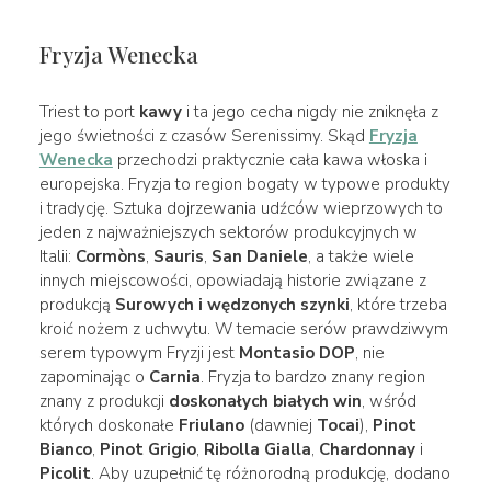
Fryzja Wenecka
Triest to port
kawy
i ta jego cecha nigdy nie zniknęła z
jego świetności z czasów Serenissimy. Skąd
Fryzja
Wenecka
przechodzi praktycznie cała kawa włoska i
europejska. Fryzja to region bogaty w typowe produkty
i tradycję. Sztuka dojrzewania udźców wieprzowych to
jeden z najważniejszych sektorów produkcyjnych w
Italii:
Cormòns
,
Sauris
,
San Daniele
, a także wiele
innych miejscowości, opowiadają historie związane z
produkcją
Surowych i wędzonych szynki
, które trzeba
kroić nożem z uchwytu. W temacie serów prawdziwym
serem typowym Fryzji jest
Montasio DOP
, nie
zapominając o
Carnia
. Fryzja to bardzo znany region
znany z produkcji
doskonałych białych win
, wśród
których doskonałe
Friulano
(dawniej
Tocai
),
Pinot
Bianco
,
Pinot Grigio
,
Ribolla Gialla
,
Chardonnay
i
Picolit
. Aby uzupełnić tę różnorodną produkcję, dodano