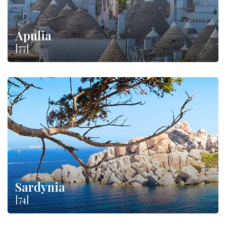
Apulia
[77]
Sardynia
[74]