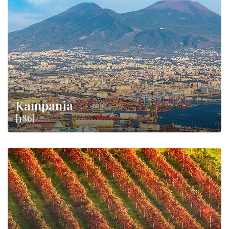
Kampania
[186]