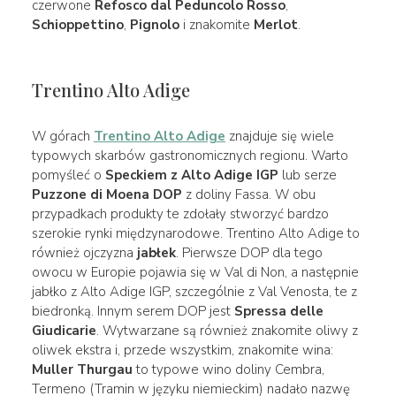
czerwone
Refosco dal Peduncolo Rosso
,
Schioppettino
,
Pignolo
i znakomite
Merlot
.
Trentino Alto Adige
W górach
Trentino Alto Adige
znajduje się wiele
typowych skarbów gastronomicznych regionu. Warto
pomyśleć o
Speckiem z Alto Adige IGP
lub serze
Puzzone di Moena DOP
z doliny Fassa. W obu
przypadkach produkty te zdołały stworzyć bardzo
szerokie rynki międzynarodowe. Trentino Alto Adige to
również ojczyzna
jabłek
. Pierwsze DOP dla tego
owocu w Europie pojawia się w Val di Non, a następnie
jabłko z Alto Adige IGP, szczególnie z Val Venosta, te z
biedronką. Innym serem DOP jest
Spressa delle
Giudicarie
. Wytwarzane są również znakomite oliwy z
oliwek ekstra i, przede wszystkim, znakomite wina:
Muller Thurgau
to typowe wino doliny Cembra,
Termeno (Tramin w języku niemieckim) nadało nazwę