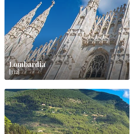
Lombardia
[332]