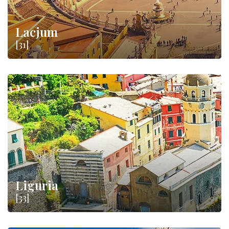
Lacjum
[31]
Liguria
[33]