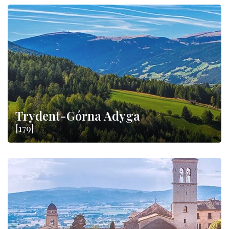
Trydent-Górna Adyga
[179]