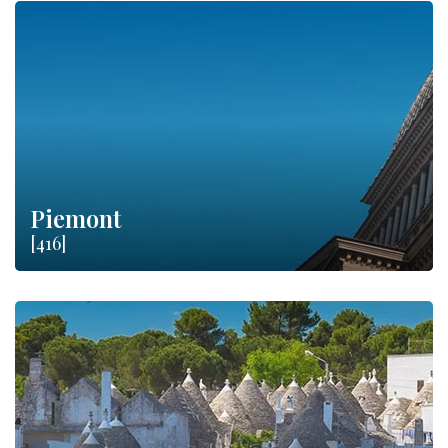
Piemont
[416]