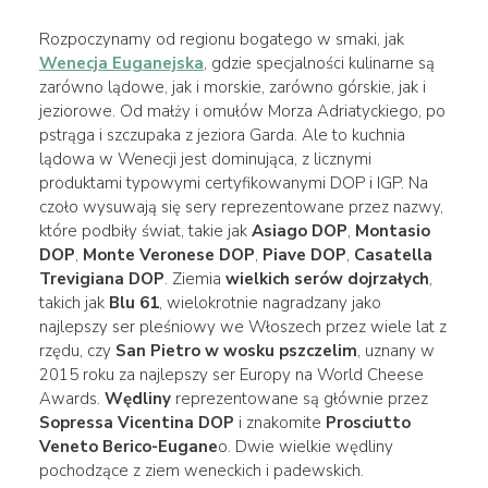
Rozpoczynamy od regionu bogatego w smaki, jak
Wenecja Euganejska
, gdzie specjalności kulinarne są
zarówno lądowe, jak i morskie, zarówno górskie, jak i
jeziorowe. Od małży i omułów Morza Adriatyckiego, po
pstrąga i szczupaka z jeziora Garda. Ale to kuchnia
lądowa w Wenecji jest dominująca, z licznymi
produktami typowymi certyfikowanymi DOP i IGP. Na
czoło wysuwają się sery reprezentowane przez nazwy,
które podbiły świat, takie jak
Asiago DOP
,
Montasio
DOP
,
Monte Veronese DOP
,
Piave DOP
,
Casatella
Trevigiana DOP
. Ziemia
wielkich serów dojrzałych
,
takich jak
Blu 61
, wielokrotnie nagradzany jako
najlepszy ser pleśniowy we Włoszech przez wiele lat z
rzędu, czy
San Pietro w wosku pszczelim
, uznany w
2015 roku za najlepszy ser Europy na World Cheese
Awards.
Wędliny
reprezentowane są głównie przez
Sopressa Vicentina DOP
i znakomite
Prosciutto
Veneto Berico-Eugane
o. Dwie wielkie wędliny
pochodzące z ziem weneckich i padewskich.