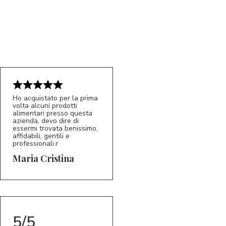
Ho acquistato per la prima
volta alcuni prodotti
5/5
alimentari presso questa
MC
azienda, devo dire di
essermi trovata benissimo,
affidabili, gentili e
professionali.r
Maria Cristina
5/5