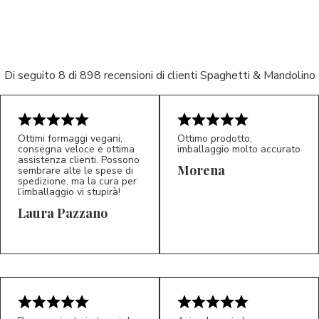
Di seguito 8 di 898 recensioni di clienti Spaghetti & Mandolino
Ottimi formaggi vegani,
Ottimo prodotto,
consegna veloce e ottima
imballaggio molto accurato
5/5
5/5
assistenza clienti. Possono
LP
M*
Morena
sembrare alte le spese di
spedizione, ma la cura per
l’imballaggio vi stupirà!
Laura Pazzano