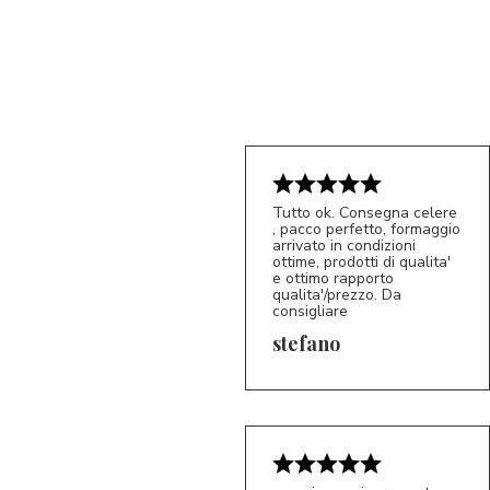
Tutto ok. Consegna celere
, pacco perfetto, formaggio
5/5
arrivato in condizioni
S*
ottime, prodotti di qualita'
e ottimo rapporto
qualita'/prezzo. Da
consigliare
stefano