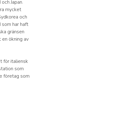
 och Japan.
dra mycket
 Sydkorea och
d som har haft
ska gränsen
t en ökning av
 för italiensk
estation som
de företag som