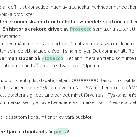
ar definitivt konsolideringen av utländska marknader när det kom
typiska produkter.
 den ekonomiska motorn för hela livsmedelssektorn
med en
.
En historisk rekord drivet av
Prosecco
som aldrig slutar at
enetration.
a med många franska importörer framträder deras växande intres
lan som de vill inkludera även i sina menyer. Det kommer allt fle
 där man sippar på
Prosecco
. Det är numera en trend som inte 
 inte ens bland våra kusiner tvärs över Alperna.
ubblorna, enligt Istat-data, säljer 300.000.000 flaskor. Särskilda 
rbritannien med 50% som överträffar USA med en ökning på 2
 att etablera sig i det land där det minst förväntas. I Tyskland,
eft
i kommersialiseringen av efterapade varumärken som Kressecco el
ar dessutom konsumtionen av våra bubblor.
erstjärna utomlands är
pasta
!