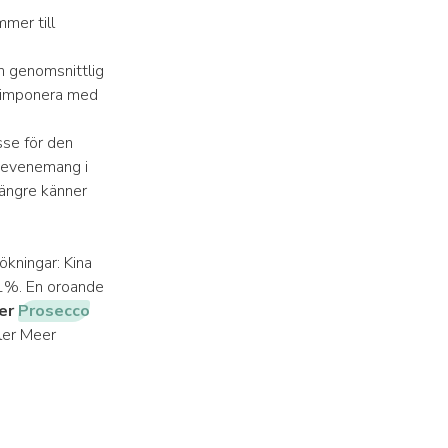
mer till
 genomsnittlig
t imponera med
se för den
r evenemang i
längre känner
ökningar: Kina
1%. En oroande
er
Prosecco
ler Meer