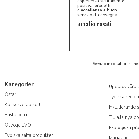
esperienza sicuramente
positiva, prodotti
5/5
d'eccellenza e buon
AR
servizio di consegna
amalio rosati
Servizio in collaborazione
Kategorier
Upptäck våra 
Ostar
Typiska region
Konserverad kött
Inkluderande 
Pasta och ris
Till alla nya p
Olivolja EVO
Ekologiska pr
Typiska salta produkter
Magazine