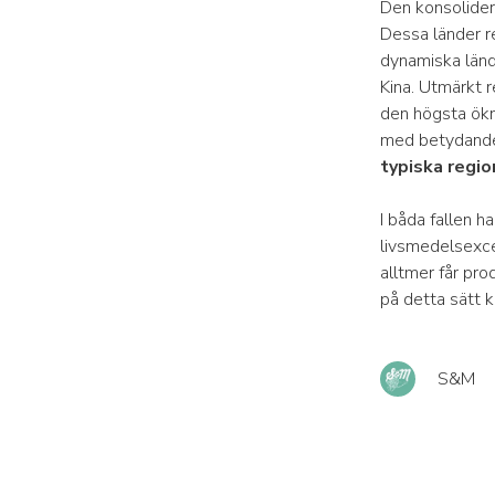
Den konsolidera
Dessa länder r
dynamiska länd
Kina. Utmärkt r
den högsta ökn
med betydande 
typiska regi
I båda fallen h
livsmedelsexcel
alltmer får pr
på detta sätt 
S&M