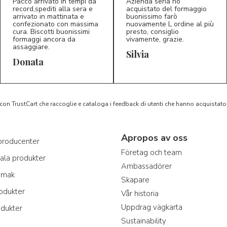
Pacco arrivato in tempi da
Azienda seria ho
record,spediti alla sera e
acquistato del formaggio
5/5
5/5
arrivato in mattinata e
buonissimo farò
D*
S*
confezionato con massima
nuovamente L ordine al più
cura. Biscotti buonissimi
presto, consiglio
formaggi ancora da
vivamente, grazie.
assaggiare.
Silvia
Donata
 con TrustCart che raccoglie e cataloga i feedback di utenti che hanno acquista
Apropos av oss
producenter
Företag och team
ala produkter
Ambassadörer
smak
Skapare
rodukter
Vår historia
Uppdrag vägkarta
odukter
Sustainability