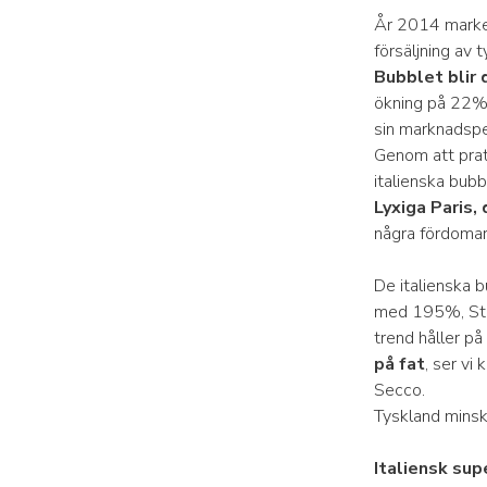
År 2014 marker
försäljning av 
Bubblet blir
ökning på 22%
sin marknadsp
Genom att prat
italienska bubb
Lyxiga Paris,
några fördomar,
De italienska b
med 195%, Sto
trend håller på
på fat
, ser v
Secco.
Tyskland minsk
Italiensk sup