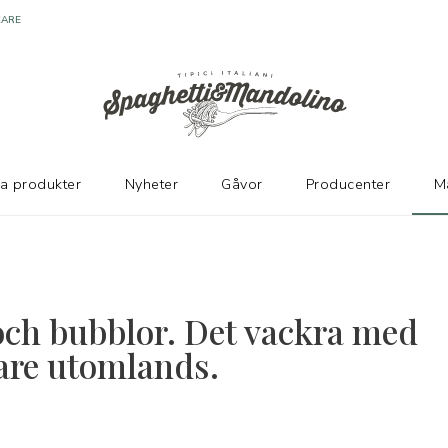
KARE
ka produkter
Nyheter
Gåvor
Producenter
M
och bubblor. Det vackra med
nare utomlands.