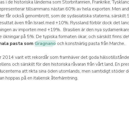
s i de historiska länderna som Storbritannien, Frankrike, Tyskland
epresenterar tillsammans nästan 60% av hela exporten. Men an
er får också genombrott, som de sydasiatiska staterna, särskilt
esultat även från Israel med +10%. Ryssland förblir dock det lan
ingen av importen med +19%. Brasilien är den nya sydamerikan
ökningar på 5%. De typiska formaten ökar, och särskilt finns de
onala pasta som
Gragnano
och konstnärlig pasta från Marche.
ar 2014 varit ett rekordår som framhäver det goda hälsotillståndet
lens och särskilt för den historiska råvaran från vårt land. En pr
oducenterna att rikta sina öden utomlands, men samtidigt stöder 
kan hoppas på en italiensk återhämtning.