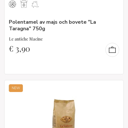
Polentamel av majs och bovete "La
Taragna" 750g
Le antiche Macine
€
3,90
NEW