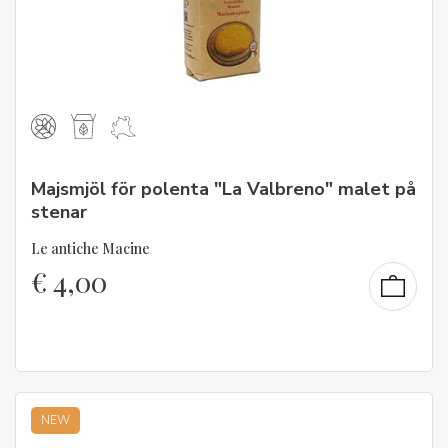
Majsmjöl för polenta "La Valbreno" malet på
stenar
Le antiche Macine
€
4,00
NEW