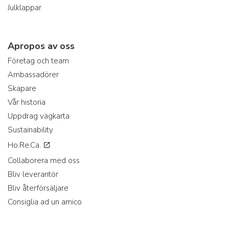
Julklappar
Apropos av oss
Företag och team
Ambassadörer
Skapare
Vår historia
Uppdrag vägkarta
Sustainability
Ho.Re.Ca.
Collaborera med oss
Bliv leverantör
Bliv återförsäljare
Consiglia ad un amico