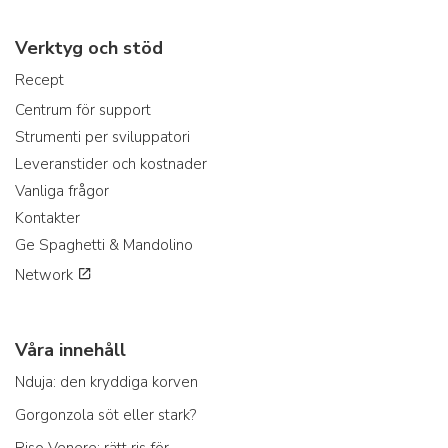
Verktyg och stöd
Recept
Centrum för support
Strumenti per sviluppatori
Leveranstider och kostnader
Vanliga frågor
Kontakter
Ge Spaghetti & Mandolino
Network
Våra innehåll
Nduja: den kryddiga korven
Gorgonzola söt eller stark?
Riso Venere: rätt ris för...