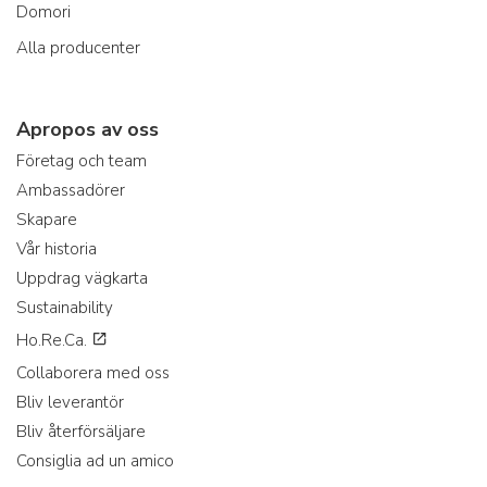
Domori
Alla producenter
Apropos av oss
Företag och team
Ambassadörer
Skapare
Vår historia
Uppdrag vägkarta
Sustainability
Ho.Re.Ca.
Collaborera med oss
Bliv leverantör
Bliv återförsäljare
Consiglia ad un amico