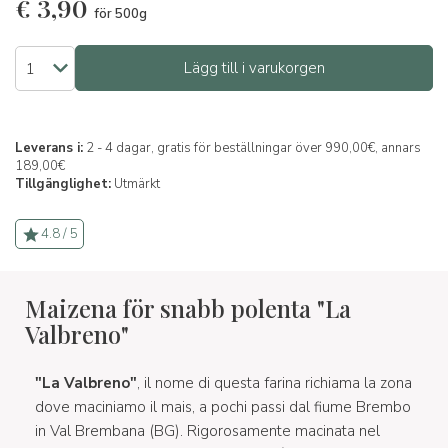
€
3,90
för 500g
Lägg till i varukorgen
Leverans i:
2 - 4 dagar, gratis för beställningar över 990,00€, annars
189,00€
Tillgänglighet:
Utmärkt
4.8 / 5
Maizena för snabb polenta "La
Valbreno"
"La Valbreno"
, il nome di questa farina richiama la zona
dove maciniamo il mais, a pochi passi dal fiume Brembo
in Val Brembana (BG). Rigorosamente macinata nel