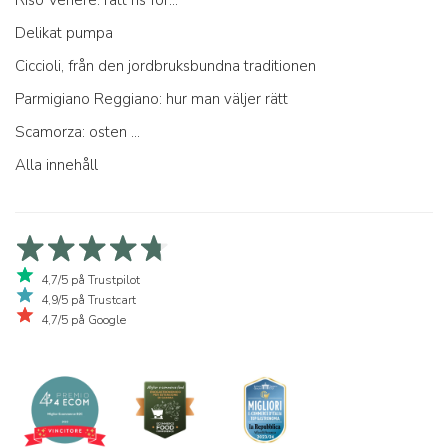
Delikat pumpa
Ciccioli, från den jordbruksbundna traditionen
Parmigiano Reggiano: hur man väljer rätt
Scamorza: osten ...
Alla innehåll
4,7/5 på Trustpilot
4,9/5 på Trustcart
4,7/5 på Google