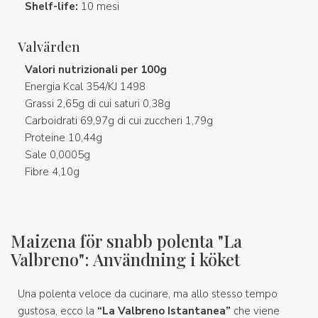
Shelf-life:
10 mesi
Valvärden
Valori nutrizionali per 100g
Energia Kcal 354/KJ 1498
Grassi 2,65g di cui saturi 0,38g
Carboidrati 69,97g di cui zuccheri 1,79g
Proteine 10,44g
Sale 0,0005g
Fibre 4,10g
Maizena för snabb polenta "La
Valbreno": Användning i köket
Una polenta veloce da cucinare, ma allo stesso tempo
gustosa, ecco la
“La Valbreno Istantanea”
che viene