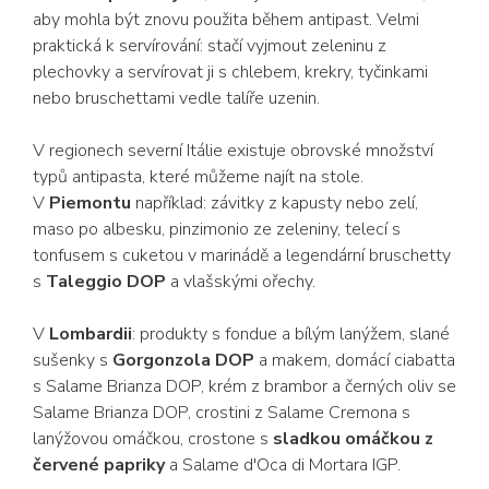
aby mohla být znovu použita během antipast. Velmi
praktická k servírování: stačí vyjmout zeleninu z
plechovky a servírovat ji s chlebem, krekry, tyčinkami
nebo bruschettami vedle talíře uzenin.
V regionech severní Itálie existuje obrovské množství
typů antipasta, které můžeme najít na stole.
V
Piemontu
například: závitky z kapusty nebo zelí,
maso po albesku, pinzimonio ze zeleniny, telecí s
tonfusem s cuketou v marinádě a legendární bruschetty
s
Taleggio DOP
a vlašskými ořechy.
V
Lombardii
: produkty s fondue a bílým lanýžem, slané
sušenky s
Gorgonzola DOP
a makem, domácí ciabatta
s Salame Brianza DOP, krém z brambor a černých oliv se
Salame Brianza DOP, crostini z Salame Cremona s
lanýžovou omáčkou, crostone s
sladkou omáčkou z
červené papriky
a Salame d'Oca di Mortara IGP.