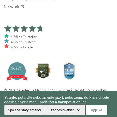
Network
4,7/5 na Trustpilot
4,9/5 na Trustcart
4,7/5 na Google
© 2026 Spaghetti e Mandolino SRL - Società Benefit | Verona - Italy |
+39 351 865 9444 | P.I. IT04913730232 | Certificazione BIO: IT-BIO-
016.380-0110744.2026.001 | REA VR-455804 |
Ochrana osobních
údajů a politika cookies
|
Sitemap