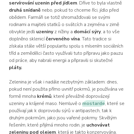
servírování uzenin před jídlem
. Dříve to byla vlastně
druhá snídaně
nebo, pokud to chceme říci, jídlo před
obědem. Farmáři se totiž shromažďovali se svými
rodinami a majiteli statků o svátcích a zejména v zimě
obvykle jedli
uzeniny
z nížiny a
domácí sýry
, a to vše
doplněno sklenicí
červeného vína
. Tato tradice si
získala stále větší popularitu spolu s mísením sociálních
tříd a zemědělci často využívali tuto přípravu jako pauzu
od práce, aby nabrali energii a připravili si skutečné
pláty.
Zelenina je však i nadále nezbytným základem: dnes,
pokud není použita přímo uvnitř pokrmů, je používána ve
formě mnoha
krémů
, které převážně doprovázejí
uzeniny a krájené maso. Nemluvě o
mostarde
, které se
používají jak k doprovodu sýrů v antipastech, tak k
druhým pokrmům, jako jsou vařené pokrmy. Skvělým
řešením, které přijímá mnoho rodin, je
uchovávat
zeleninu pod olejem
, která je takto konzervována,