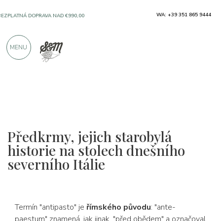
WA: +39 351 865 9444
BEZPLATNÁ DOPRAVA NAD €990,00
MENU
SOLO PRODUKTY OD VYNIKAJÍCÍCH VÝROBCŮ
VÍCE NEŽ 900 POZITIVNÍCH RECENZÍ
Předkrmy, jejich starobylá
historie na stolech dnešního
severního Itálie
Termín "antipasto" je
římského původu
: "ante-
paestum" znamená, jak jinak, "před obědem" a označoval