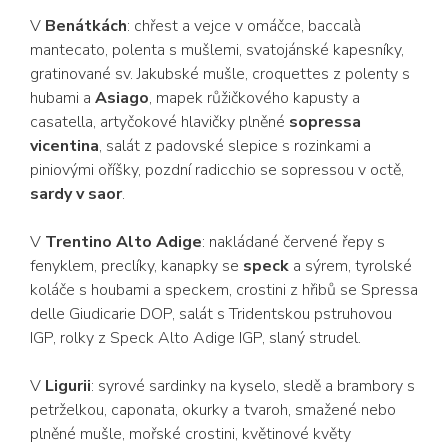
V
Benátkách
: chřest a vejce v omáčce, baccalà
mantecato, polenta s mušlemi, svatojánské kapesníky,
gratinované sv. Jakubské mušle, croquettes z polenty s
hubami a
Asiago
, mapek růžičkového kapusty a
casatella, artyčokové hlavičky plněné
sopressa
vicentina
, salát z padovské slepice s rozinkami a
piniovými oříšky, pozdní radicchio se sopressou v octě,
sardy v saor
.
V
Trentino Alto Adige
: nakládané červené řepy s
fenyklem, preclíky, kanapky se
speck
a sýrem, tyrolské
koláče s houbami a speckem, crostini z hřibů se Spressa
delle Giudicarie DOP, salát s Tridentskou pstruhovou
IGP, rolky z Speck Alto Adige IGP, slaný strudel.
V
Ligurii
: syrové sardinky na kyselo, sledě a brambory s
petrželkou, caponata, okurky a tvaroh, smažené nebo
plněné mušle, mořské crostini, květinové květy