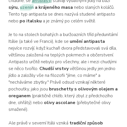
chladné, se
antipasti
stávají vydatnými jídly na bázi
sýru,
uzenin
a krájeného masa
nebo slaných koláčů.
Tento typ antipasta se dnes nazývá studené antipasto
nebo
po italsku
a je známý po celém světě.
Je to na stolech bohatých a buržoazních tříd předunitární
Itálie (a také ve Francii), kde se
umění antipasta
nejvíce rozvíjí, když kuchaři dvora představovali svá díla,
většinou založená na teplých pokrmech a občerstvení.
Antipasto určitě nebylo pro všechny, ale i mezi chudými
se něco tvořilo.
Chudší vrstvy
většinou jedly jen jedno
jídlo a založily vše na filozofii "jíme, co máme" a
"necháváme zbytky." Právě odsud vznikají některé
pochoutky, jako jsou
bruschetty s olivovým olejem a
oreganem
(praktičně chléb, který zbyl z předchozího
dne, ohřátý) nebo
olivy ascolane
(přebytečné olivy
smažené).
Ale právě v severní Itálii vzniká
tradiční způsob