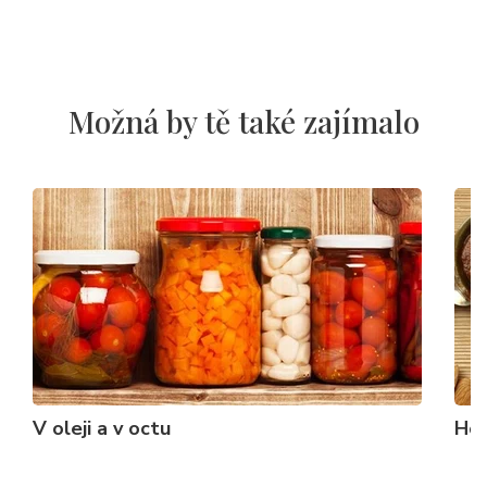
Možná by tě také zajímalo
V oleji a v octu
Hoř