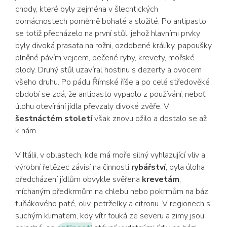
chody, které byly zejména v šlechtických
domácnostech poměrně bohaté a složité. Po antipasto
se totiž přecházelo na první stůl, jehož hlavními prvky
byly divoká prasata na rožni, ozdobené králíky, papoušky
plněné pávím vejcem, pečené ryby, krevety, mořské
plody. Druhý stůl uzavíral hostinu s dezerty a ovocem
všeho druhu. Po pádu Římské říše a po celé středověké
období se zdá, že antipasto vypadlo z používání, neboť
úlohu otevírání jídla převzaly divoké zvěře. V
šestnáctém století
však znovu ožilo a dostalo se až
k nám.
V Itálii, v oblastech, kde má moře silný vyhlazující vliv a
výrobní řetězec závisí na činnosti
rybářství
, byla úloha
předcházení jídlům obvykle svěřena
krevetám
,
míchaným předkrmům na chlebu nebo pokrmům na bázi
tuňákového paté, oliv, petrželky a citronu. V regionech s
suchým klimatem, kdy vítr fouká ze severu a zimy jsou