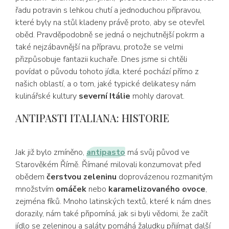
řadu potravin s lehkou chutí a jednoduchou přípravou,
které byly na stůl kladeny právě proto, aby se otevřel
oběd. Pravděpodobně se jedná o nejchutnější pokrm a
také nejzábavnější na přípravu, protože se velmi
přizpůsobuje fantazii kuchaře. Dnes jsme si chtěli
povídat o původu tohoto jídla, které pochází přímo z
našich oblastí, a o tom, jaké typické delikatesy nám
kulinářské kultury
severní Itálie
mohly darovat.
ANTIPASTI ITALIANA: HISTORIE
Jak již bylo zmíněno,
antipasto
má svůj původ ve
Starověkém Římě. Římané milovali konzumovat před
obědem
čerstvou zeleninu
doprovázenou rozmanitým
množstvím
omáček
nebo
karamelizovaného ovoce
,
zejména fíků. Mnoho latinských textů, které k nám dnes
dorazily, nám také připomíná, jak si byli vědomi, že začít
jídlo se zeleninou a saláty pomáhá žaludku přijímat další