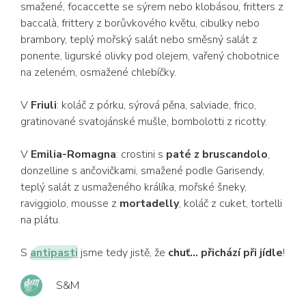
smažené, focaccette se sýrem nebo klobásou, fritters z
baccalà, frittery z borůvkového květu, cibulky nebo
brambory, teplý mořský salát nebo směsný salát z
ponente, ligurské olivky pod olejem, vařený chobotnice
na zeleném, osmažené chlebíčky.
V
Friuli
: koláč z pórku, sýrová pěna, salviade, frico,
gratinované svatojánské mušle, bombolotti z ricotty.
V
Emilia-Romagna
: crostini s
paté z bruscandolo
,
donzelline s ančovičkami, smažené podle Garisendy,
teplý salát z usmaženého králíka, mořské šneky,
raviggiolo, mousse z
mortadelly
, koláč z cuket, tortelli
na plátu.
S
antipasti
jsme tedy jistě, že
chuť... přichází při jídle
!
S&M