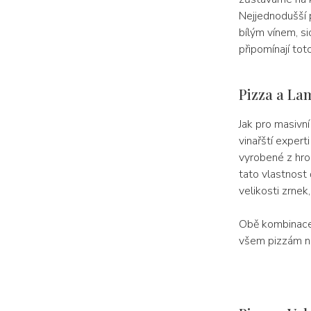
Nejjednodušší p
bílým vínem, s
připomínají tot
Pizza a La
Jak pro masivní
vinařští expert
vyrobené z hroz
tato vlastnost 
velikosti zrnek
Obě kombinace 
všem pizzám na