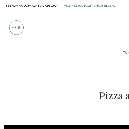
BEZPLATNÁ DOPRAVA NAD €990,00
SOLO PRODUKTY OD VYNIKAJÍCÍCH VÝROBC
VÍCE NEŽ 900 POZITIVNÍCH RECENZÍ
MENU
Ty
Pizza 