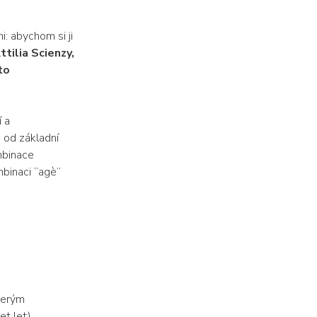
ni: abychom si ji
tilia Scienzy,
to
í a
 od základní
mbinace
mbinaci “agè”
terým
t let).