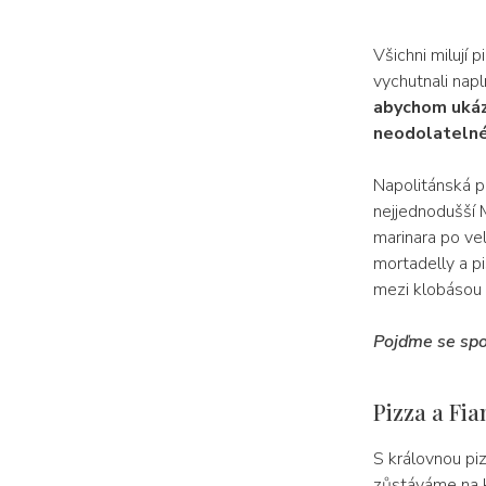
Všichni milují p
vychutnali nap
abychom ukáza
neodolatelné
Napolitánská pi
nejjednodušší 
marinara po ve
mortadelly a pi
mezi klobásou a 
Pojďme se spol
Pizza a Fian
S královnou piz
zůstáváme na ka