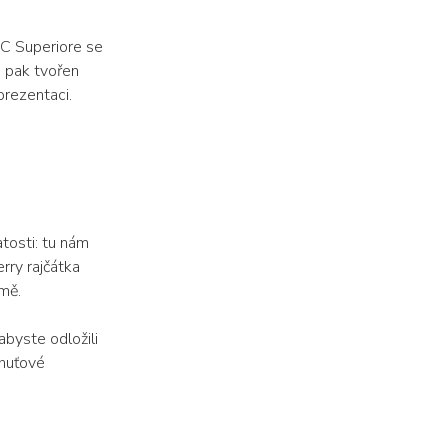
OC Superiore se
 pak tvořen
prezentaci.
tosti: tu nám
rry rajčátka
mě.
abyste odložili
chuťové