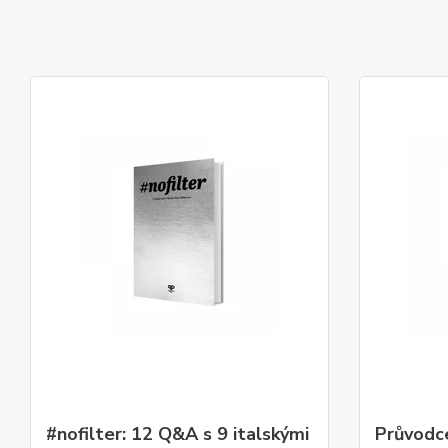
#nofilter: 12 Q&A s 9 italskými
Průvodc