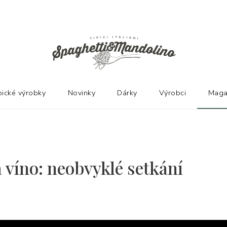
Ů
pické výrobky
Novinky
Dárky
Výrobci
Maga
a víno: neobvyklé setkání