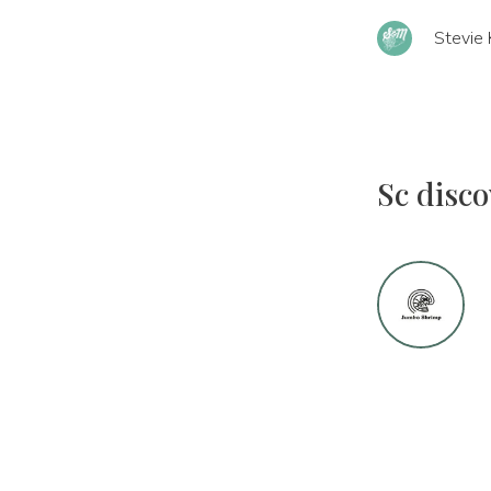
Stevie 
Sc disco