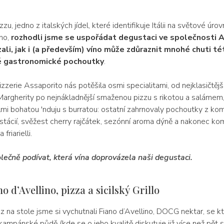
izzu, jedno z italských jídel, které identifikuje Itálii na světové úrov
lno,
rozhodli jsme se uspořádat degustaci ve společnosti At
li, jak i (a především) víno může zdůraznit mnohé chuti té
 gastronomické pochoutky
.
zzerie Assaporito nás potěšila osmi specialitami, od nejklasičtějš
Margherity po nejnákladnější smaženou pizzu s rikotou a salámem,
lmi bohatou 'nduju s burratou: ostatní zahrnovaly pochoutky z ko
stácií, svěžest cherry rajčátek, sezónní aroma dýně a nakonec ko
friarielli.
ečně podívat, která vína doprovázela naši degustaci.
o d’Avellino, pizza a sicilský Grillo
z na stole jsme si vychutnali Fiano d’Avellino, DOCG nektar, se k
mpánské půdě (kde se o jeho kvalitě diskutuje již více než pět se