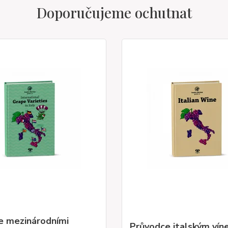
Doporučujeme ochutnat
e mezinárodními
Průvodce italským ví