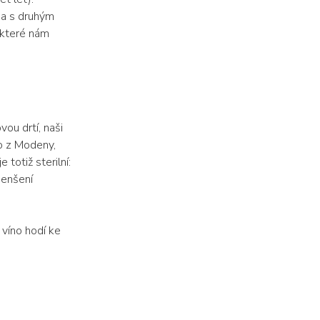
na s druhým
 které nám
ou drtí, naši
no z Modeny,
totiž sterilní:
menšení
víno hodí ke