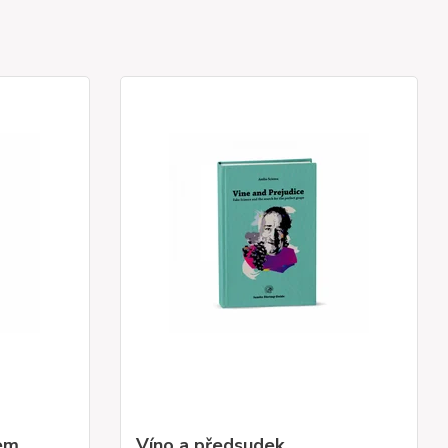
nem
Víno a předsudek