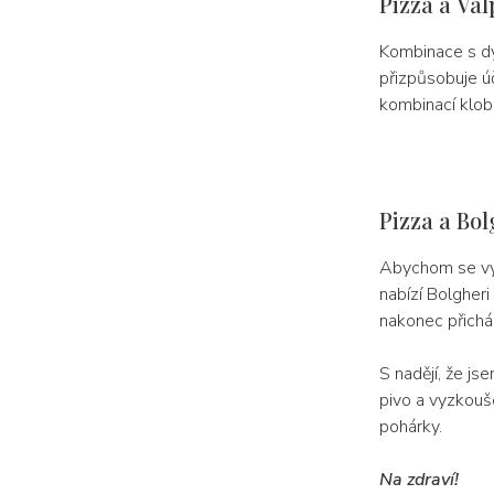
Pizza a Val
Kombinace s dý
přizpůsobuje ú
kombinací klobá
Pizza a Bol
Abychom se vyro
nabízí Bolgheri
nakonec přichá
S nadějí, že js
pivo a vyzkouš
pohárky.
Na zdraví!