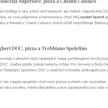
policella Superiore, pizza a Chianti Classico
ní směřuje k vínu, které není taninové, ale měkké: Valpolicella D
čelu, se svou příjemnou a harmonickou chutí. Můj
osobní favorit
je
sy a friarielli s Chianti Classico, které určitě nepotřebuje žádnou 
gheri DOC, pizza a Trebbiano Spoletino
vnali s pikantní chutí calabrijské 'nduja, potřebujeme trochu kula
 DOC, značka dobře známá našemu Attiliu. Pro červená a žlutá che
zí Trebbiano Spoletino DOC z vinařství Antonelli, překvapení pro 
em vás zaujala spojením chutí mezi pizzou a vínem, vás vyzýváme, 
eli něco nového, méně náhodného a více uspokojivého pro vaše 