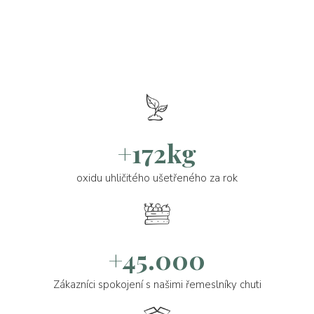
+172kg
oxidu uhličitého ušetřeného za rok
+45.000
Zákazníci spokojení s našimi řemeslníky chuti