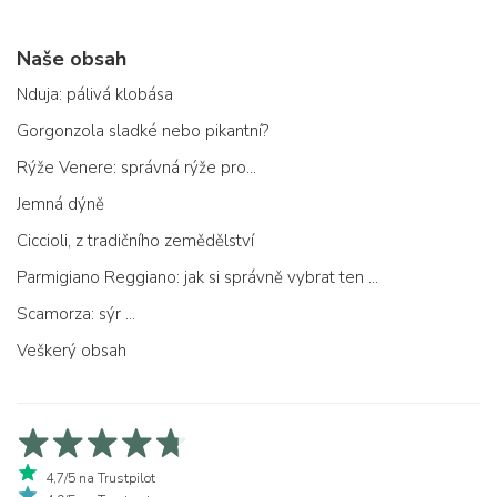
Naše obsah
Nduja: pálivá klobása
Gorgonzola sladké nebo pikantní?
Rýže Venere: správná rýže pro...
Jemná dýně
Ciccioli, z tradičního zemědělství
Parmigiano Reggiano: jak si správně vybrat ten pravý
Scamorza: sýr ...
Veškerý obsah
4,7/5 na Trustpilot