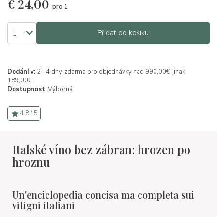
€
24,00
pro 1
Přidat do košíku
Dodání v:
2 - 4 dny, zdarma pro objednávky nad 990,00€, jinak
189,00€
Dostupnost:
Výborná
4.8 / 5
Italské víno bez zábran: hrozen po
hroznu
Un'enciclopedia concisa ma completa sui
vitigni italiani