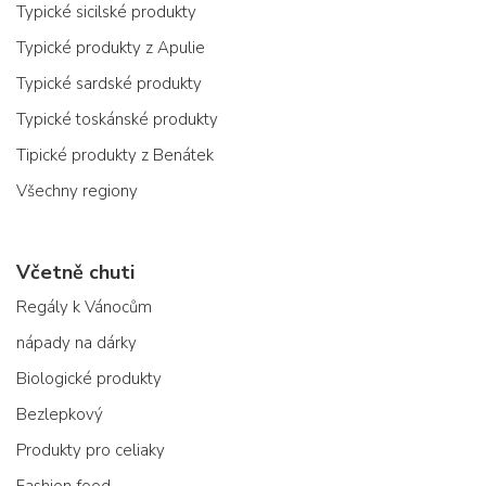
Typické sicilské produkty
Typické produkty z Apulie
Typické sardské produkty
Typické toskánské produkty
Tipické produkty z Benátek
Všechny regiony
Včetně chuti
Regály k Vánocům
nápady na dárky
Biologické produkty
Bezlepkový
Produkty pro celiaky
Fashion food