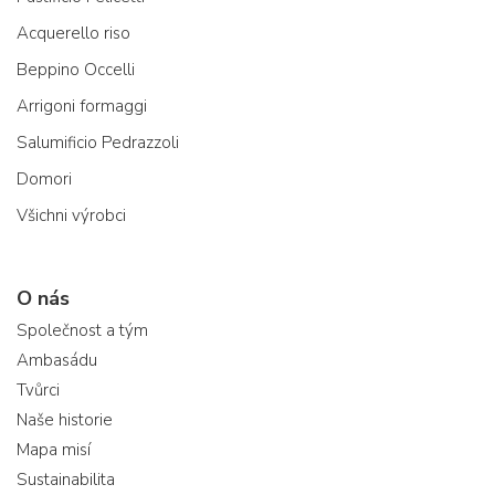
Acquerello riso
Beppino Occelli
Arrigoni formaggi
Salumificio Pedrazzoli
Domori
Všichni výrobci
O nás
Společnost a tým
Ambasádu
Tvůrci
Naše historie
Mapa misí
Sustainabilita