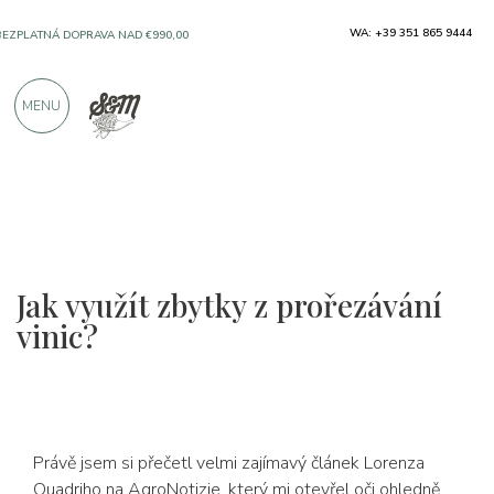
WA: +39 351 865 9444
SOLO PRODUKTY OD VYNIKAJÍCÍCH VÝROBCŮ
MENU
VÍCE NEŽ 900 POZITIVNÍCH RECENZÍ
Jak využít zbytky z prořezávání
vinic?
Právě jsem si přečetl velmi zajímavý článek Lorenza
Quadriho na AgroNotizie, který mi otevřel oči ohledně