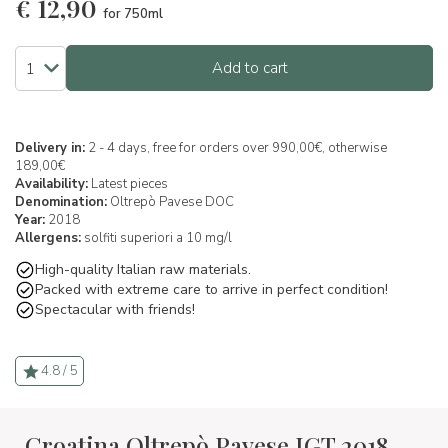
€
12,90
for 750ml
Add to cart
Delivery in:
2 - 4 days, free for orders over 990,00€, otherwise
189,00€
Availability:
Latest pieces
Denomination:
Oltrepò Pavese DOC
Year:
2018
Allergens:
solfiti superiori a 10 mg/l
High-quality Italian raw materials.
Packed with extreme care to arrive in perfect condition!
Spectacular with friends!
4.8 / 5
Croatina Oltrepò Pavese IGT 2018