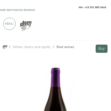
WA: +39 351 865 9444
OVER 900 POSITIVE REVIEWS
MENU
/
Wines, beers and spirits
/
Red wines
Croatina Oltrepò Pavese IGT 2018 750ml
Buy
Buy