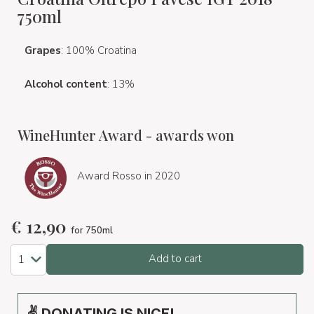
750ml
Grapes
: 100% Croatina
Alcohol content
: 13%
WineHunter Award - awards won
Award Rosso in 2020
€
12,90
for 750ml
Add to cart
✌ DONATING IS NICE!