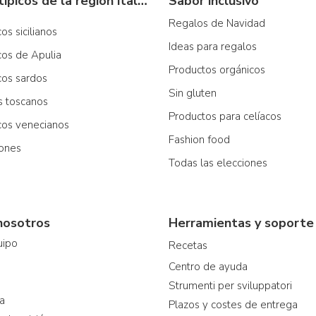
Productos típicos de la región italiana
Sabor inclusivo
Regalos de Navidad
os sicilianos
Ideas para regalos
cos de Apulia
Productos orgánicos
cos sardos
Sin gluten
os toscanos
Productos para celíacos
icos venecianos
Fashion food
iones
Todas las elecciones
nosotros
Herramientas y soporte
uipo
Recetas
Centro de ayuda
Strumenti per sviluppatori
ia
Plazos y costes de entrega