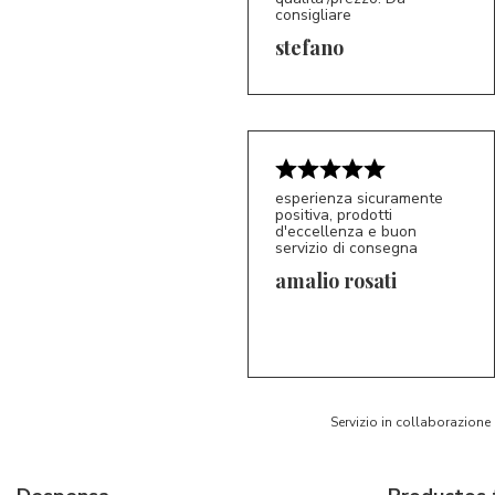
consigliare
5/5
S*
stefano
esperienza sicuramente
positiva, prodotti
d'eccellenza e buon
servizio di consegna
amalio rosati
5/5
AR
Servizio in collaborazione