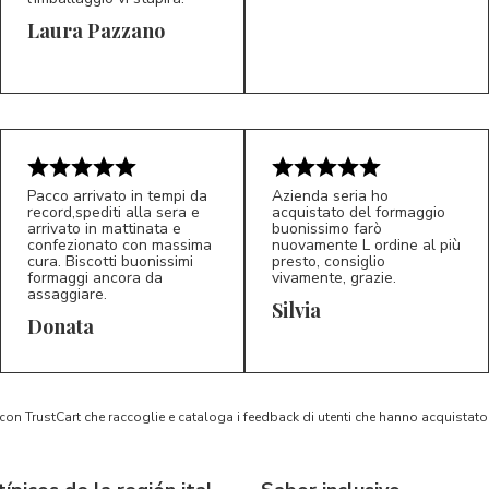
Laura Pazzano
5/5
5/5
LP
M*
Pacco arrivato in tempi da
Azienda seria ho
record,spediti alla sera e
acquistato del formaggio
arrivato in mattinata e
buonissimo farò
confezionato con massima
nuovamente L ordine al più
cura. Biscotti buonissimi
presto, consiglio
formaggi ancora da
vivamente, grazie.
assaggiare.
Silvia
5/5
5/5
D*
S*
Donata
 con TrustCart che raccoglie e cataloga i feedback di utenti che hanno acquista