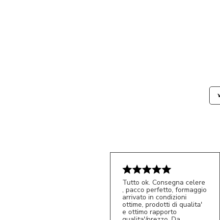
Tutto ok. Consegna celere
, pacco perfetto, formaggio
arrivato in condizioni
ottime, prodotti di qualita'
e ottimo rapporto
qualita'/prezzo. Da