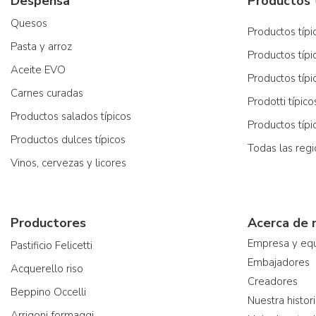
Despensa
Quesos
Productos típic
Pasta y arroz
Productos típi
Aceite EVO
Productos típi
Carnes curadas
Prodotti típic
Productos salados típicos
Productos típ
Productos dulces típicos
Todas las reg
Vinos, cervezas y licores
Productores
Acerca de 
Empresa y eq
Pastificio Felicetti
Embajadores
Acquerello riso
Creadores
Beppino Occelli
Nuestra histor
Arrigoni formaggi