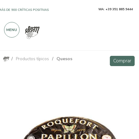
WA: +39 351 865 9444
MÁS DE 900 CRÍTICAS POSITIVAS
MENU
/
Productos típicos
/
Quesos
Roquefort Teste Noir 500 g
Comprar
Comprar