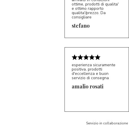
ottime, prodotti di qualita'
e ottimo rapporto
qualita'/prezzo. Da
consigliare
5/5
S*
stefano
esperienza sicuramente
positiva, prodotti
d'eccellenza e buon
servizio di consegna
amalio rosati
5/5
AR
Servizio in collaborazione