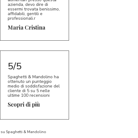
azienda, devo dire di
essermi trovata benissimo,
affidabili, gentili e
professionali.r
5/5
MC
Maria Cristina
5/5
Spaghetti & Mandolino ha
ottenuto un punteggio
medio di soddisfazione del
cliente di 5 su 5 nelle
ultime 100 recensioni
Scopri di più
to su Spaghetti & Mandolino