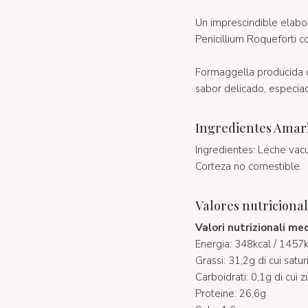
Un imprescindible elabo
Penicillium Roqueforti 
Formaggella producida c
sabor delicado, especia
Ingredientes Amari
Ingredientes: Leche vacun
Corteza no comestible.
Valores nutriciona
Valori nutrizionali me
Energia: 348kcal / 1457k
Grassi: 31,2g di cui satur
Carboidrati: 0,1g di cui 
Proteine: 26,6g