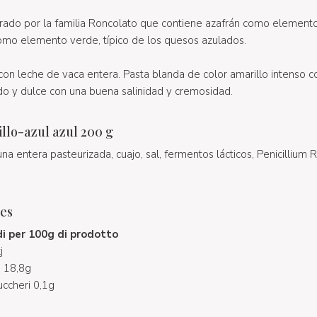
rado por la familia Roncolato que contiene azafrán como elemento
como elemento verde, típico de los quesos azulados.
on leche de vaca entera. Pasta blanda de color amarillo intenso c
do y dulce con una buena salinidad y cremosidad.
llo-azul azul 200 g
a entera pasteurizada, cuajo, sal, fermentos lácticos, Penicillium R
les
di per 100g di prodotto
j
i 18,8g
zuccheri 0,1g