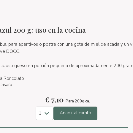
zul 200 g: uso en la cocina
la, para aperitivos o postre con una gota de miel de acacia y un v
oave DOCG.
licioso queso en porción pequeña de aproximadamente 200 gramo
a Roncolato
Casara
€
7,10
Para 200g ca.
Añadir al carrito