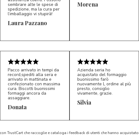
Morena
sembrare alte le spese di
spedizione, ma la cura per
l’imballaggio vi stupirà!
Laura Pazzano
5/5
5/5
LP
M*
Pacco arrivato in tempi da
Azienda seria ho
record,spediti alla sera e
acquistato del formaggio
arrivato in mattinata e
buonissimo farò
confezionato con massima
nuovamente L ordine al più
cura. Biscotti buonissimi
presto, consiglio
formaggi ancora da
vivamente, grazie.
assaggiare.
Silvia
5/5
5/5
D*
S*
Donata
 con TrustCart che raccoglie e cataloga i feedback di utenti che hanno acquista