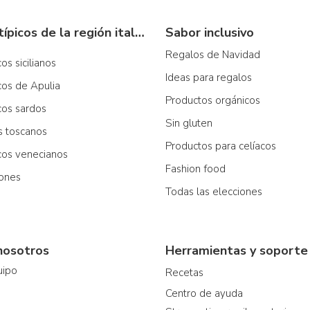
Productos típicos de la región italiana
Sabor inclusivo
Regalos de Navidad
os sicilianos
Ideas para regalos
cos de Apulia
Productos orgánicos
cos sardos
Sin gluten
os toscanos
Productos para celíacos
icos venecianos
Fashion food
iones
Todas las elecciones
nosotros
Herramientas y soporte
uipo
Recetas
Centro de ayuda