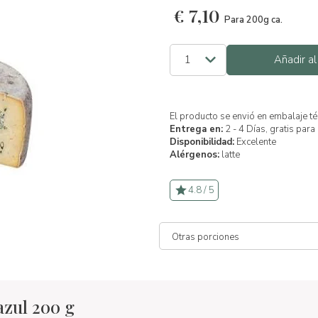
€
7,10
Para 200g ca.
Añadir al
El producto se envió en embalaje té
Entrega en:
2 - 4 Días, gratis par
Disponibilidad:
Excelente
Alérgenos:
latte
4.8 / 5
azul 200 g