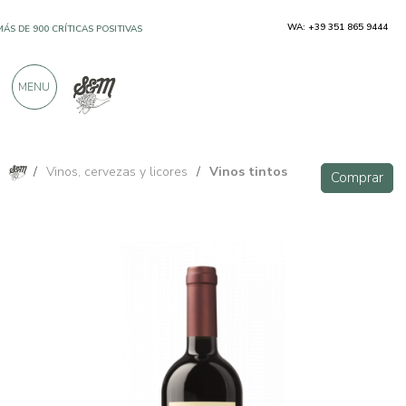
WA: +39 351 865 9444
MÁS DE 900 CRÍTICAS POSITIVAS
MENU
/
Vinos, cervezas y licores
/
Vinos tintos
Comprar