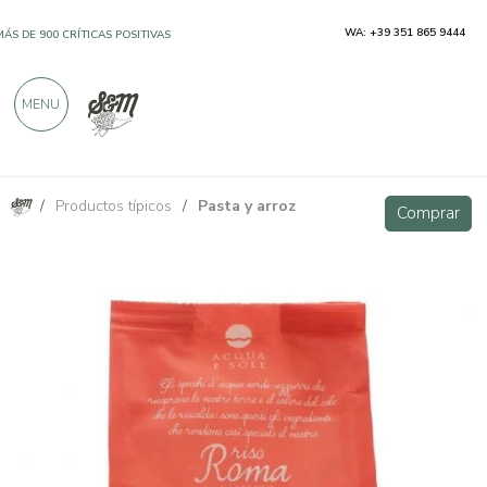
WA: +39 351 865 9444
MÁS DE 900 CRÍTICAS POSITIVAS
MENU
/
Productos típicos
/
Pasta y arroz
Arroz romaní 500 g
Comprar
Comprar