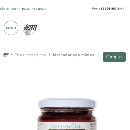
WA: +39 351 865 9444
MÁS DE 900 CRÍTICAS POSITIVAS
MENU
/
Productos típicos
/
Mermeladas y mieles
Mermelada orgánica de cerezas ácidas Serenella 220 g
Comprar
Comprar