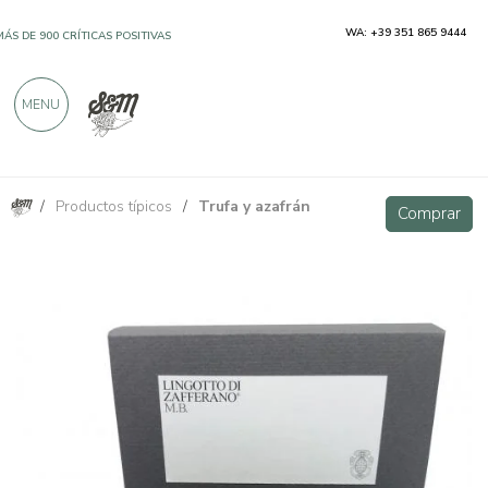
WA: +39 351 865 9444
MÁS DE 900 CRÍTICAS POSITIVAS
MENU
/
Productos típicos
/
Trufa y azafrán
Lingote de azafrán 25 g
Comprar
Comprar