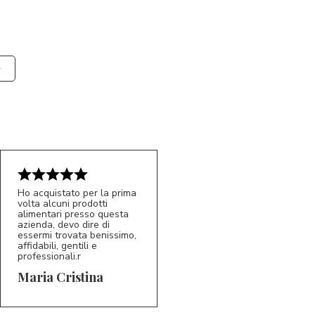
Ho acquistato per la prima
volta alcuni prodotti
alimentari presso questa
azienda, devo dire di
essermi trovata benissimo,
affidabili, gentili e
professionali.r
5/5
MC
Maria Cristina