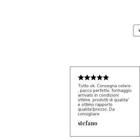
Tutto ok. Consegna celere
, pacco perfetto, formaggio
arrivato in condizioni
ottime, prodotti di qualita'
e ottimo rapporto
qualita'/prezzo. Da
consigliare
5/5
S*
stefano