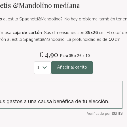
uetis &Mandolino mediana
o
al estilo Spaghetti&Mandolino? ¡No hay problema: también tene
ermosa
caja de cartón
. Sus dimensiones son
35x26
cm. El color de
trón al estilo Spaghetti&Mandolino. La profundidad es de
10
cm.
€
4,90
Para 35 x 26 x 10
Añadir al carrito
us gastos a una causa benéfica de tu elección.
Verificado por