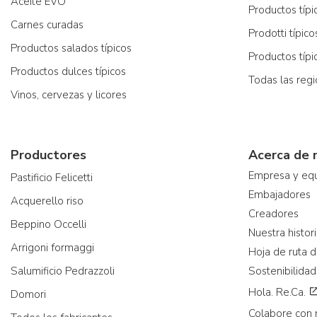
Aceite EVO
Productos típi
Carnes curadas
Prodotti típic
Productos salados típicos
Productos típ
Productos dulces típicos
Todas las reg
Vinos, cervezas y licores
Productores
Acerca de 
Empresa y eq
Pastificio Felicetti
Embajadores
Acquerello riso
Creadores
Beppino Occelli
Nuestra histor
Arrigoni formaggi
Hoja de ruta d
Salumificio Pedrazzoli
Sostenibilidad
Hola. Re.Ca.
Domori
Colabore con 