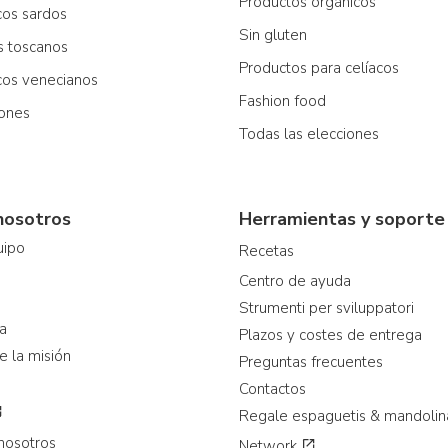
Productos orgánicos
cos sardos
Sin gluten
os toscanos
Productos para celíacos
icos venecianos
Fashion food
iones
Todas las elecciones
nosotros
Herramientas y soporte
uipo
Recetas
Centro de ayuda
Strumenti per sviluppatori
ia
Plazos y costes de entrega
e la misión
Preguntas frecuentes
Contactos
Regale espaguetis & mandolin
nosotros
Network