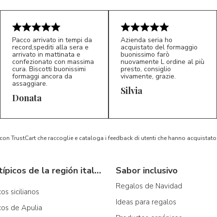
Pacco arrivato in tempi da
Azienda seria ho
record,spediti alla sera e
acquistato del formaggio
arrivato in mattinata e
buonissimo farò
confezionato con massima
nuovamente L ordine al più
cura. Biscotti buonissimi
presto, consiglio
formaggi ancora da
vivamente, grazie.
assaggiare.
Silvia
5/5
5/5
D*
S*
Donata
 con TrustCart che raccoglie e cataloga i feedback di utenti che hanno acquista
Productos típicos de la región italiana
Sabor inclusivo
Regalos de Navidad
os sicilianos
Ideas para regalos
cos de Apulia