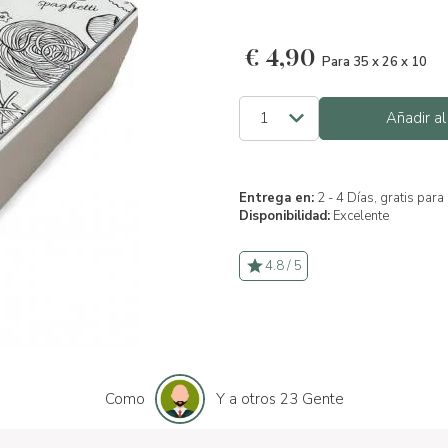
€
4,90
Para 35 x 26 x 10
Añadir al
Entrega en:
2 - 4 Días, gratis par
Disponibilidad:
Excelente
4.8 / 5
Como
Y a otros 23 Gente