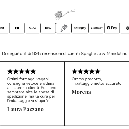
Di seguito 8 di 898 recensioni di clienti Spaghetti & Mandolino
Ottimi formaggi vegani,
Ottimo prodotto,
consegna veloce e ottima
imballaggio molto accurato
assistenza clienti. Possono
Morena
sembrare alte le spese di
spedizione, ma la cura per
l’imballaggio vi stupirà!
Laura Pazzano
5/5
5/5
LP
M*